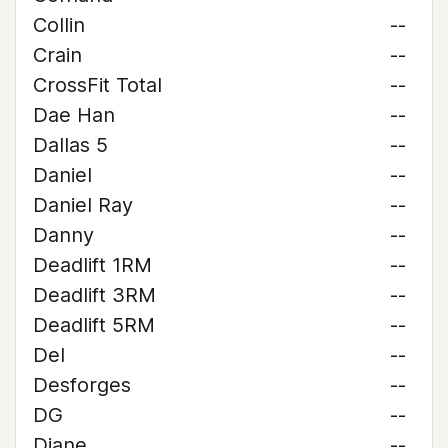
Collin
--
Crain
--
CrossFit Total
--
Dae Han
--
Dallas 5
--
Daniel
--
Daniel Ray
--
Danny
--
Deadlift 1RM
--
Deadlift 3RM
--
Deadlift 5RM
--
Del
--
Desforges
--
DG
--
Diane
--