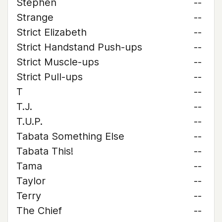
Stephen
--
Strange
--
Strict Elizabeth
--
Strict Handstand Push-ups
--
Strict Muscle-ups
--
Strict Pull-ups
--
T
--
T.J.
--
T.U.P.
--
Tabata Something Else
--
Tabata This!
--
Tama
--
Taylor
--
Terry
--
The Chief
--