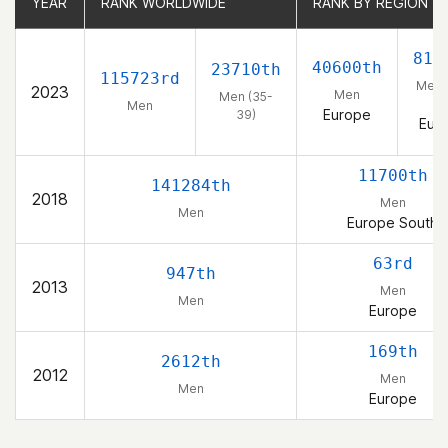
YEAR
YEAR
RANK WORLDWIDE
RANK WORLDWIDE
RANK BY REGION
RANK BY REGION
811
40600th
23710th
115723rd
Men 
2023
Men
Men (35-
39
Men
Europe
39)
Eur
11700th
141284th
2018
Men
Men
Europe South
63rd
947th
2013
Men
Men
Europe
169th
2612th
2012
Men
Men
Europe