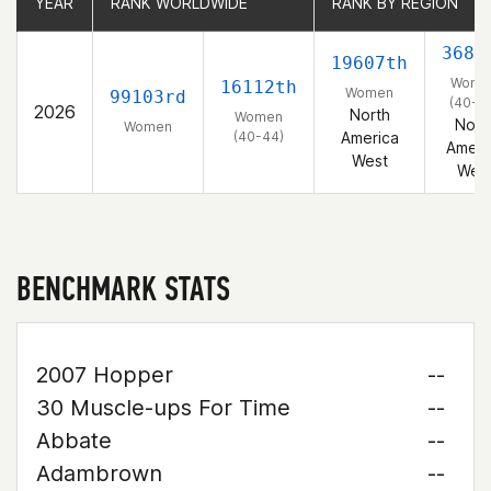
YEAR
YEAR
RANK WORLDWIDE
RANK WORLDWIDE
RANK BY REGION
RANK BY REGION
3689
19607th
Wome
16112th
Women
99103rd
(40-4
2026
North
Women
Nort
Women
(40-44)
America
Ameri
West
Wes
BENCHMARK STATS
2007 Hopper
--
30 Muscle-ups For Time
--
Abbate
--
Adambrown
--