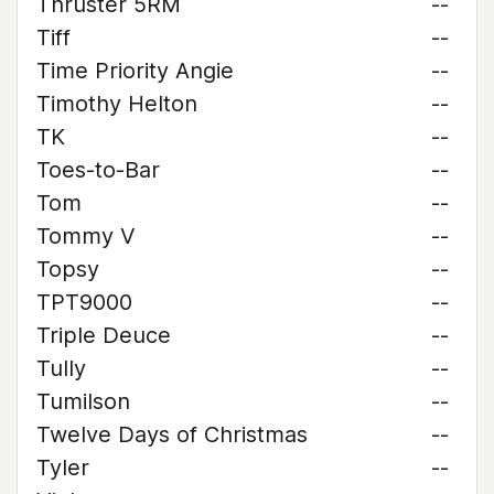
Thruster 5RM
--
Tiff
--
Time Priority Angie
--
Timothy Helton
--
TK
--
Toes-to-Bar
--
Tom
--
Tommy V
--
Topsy
--
TPT9000
--
Triple Deuce
--
Tully
--
Tumilson
--
Twelve Days of Christmas
--
Tyler
--