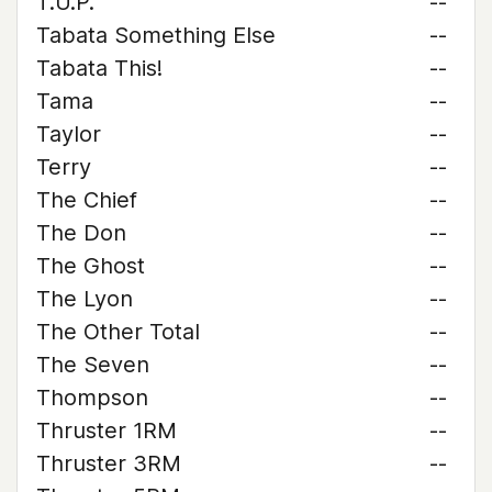
T.U.P.
--
Tabata Something Else
--
Tabata This!
--
Tama
--
Taylor
--
Terry
--
The Chief
--
The Don
--
The Ghost
--
The Lyon
--
The Other Total
--
The Seven
--
Thompson
--
Thruster 1RM
--
Thruster 3RM
--