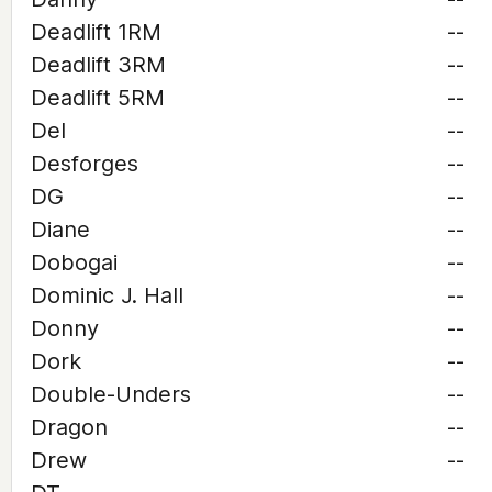
Deadlift 1RM
--
Deadlift 3RM
--
Deadlift 5RM
--
Del
--
Desforges
--
DG
--
Diane
--
Dobogai
--
Dominic J. Hall
--
Donny
--
Dork
--
Double-Unders
--
Dragon
--
Drew
--