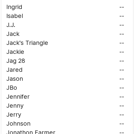
Ingrid
--
Isabel
--
J.J.
--
Jack
--
Jack's Triangle
--
Jackie
--
Jag 28
--
Jared
--
Jason
--
JBo
--
Jennifer
--
Jenny
--
Jerry
--
Johnson
--
Jonathon Farmer
--