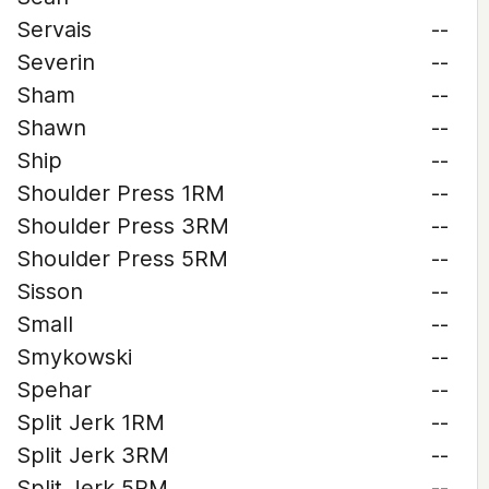
Servais
--
Severin
--
Sham
--
Shawn
--
Ship
--
Shoulder Press 1RM
--
Shoulder Press 3RM
--
Shoulder Press 5RM
--
Sisson
--
Small
--
Smykowski
--
Spehar
--
Split Jerk 1RM
--
Split Jerk 3RM
--
Split Jerk 5RM
--