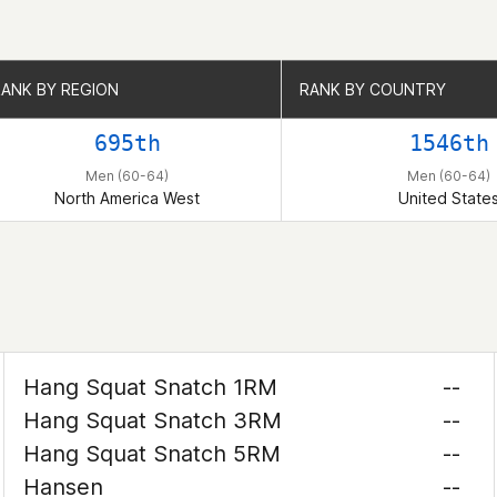
RANK BY REGION
RANK BY REGION
RANK BY COUNTRY
RANK BY COUNTRY
695th
1546th
Men (60-64)
Men (60-64)
North America West
United State
Hang Squat Snatch 1RM
--
Hang Squat Snatch 3RM
--
Hang Squat Snatch 5RM
--
Hansen
--