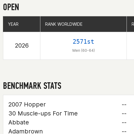
OPEN
YEAR
YEAR
RANK WORLDWIDE
RANK WORLDWIDE
2571st
2026
Men (60-64)
BENCHMARK STATS
2007 Hopper
--
30 Muscle-ups For Time
--
Abbate
--
Adambrown
--