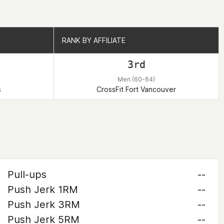
RANK BY AFFILIATE
RANK BY AFFILIATE
3rd
Men (60-64)
s
CrossFit Fort Vancouver
Pull-ups
--
Push Jerk 1RM
--
Push Jerk 3RM
--
Push Jerk 5RM
--