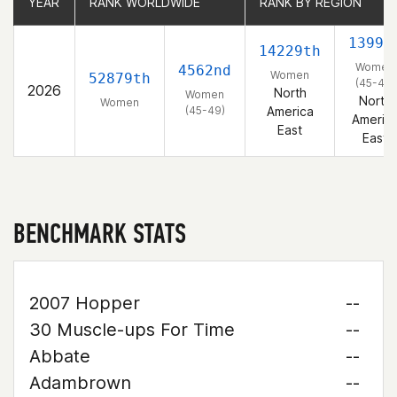
YEAR
YEAR
RANK WORLDWIDE
RANK WORLDWIDE
RANK BY REGION
RANK BY REGION
1399t
14229th
Women
4562nd
Women
52879th
(45-49)
2026
North
Women
North
Women
(45-49)
America
Americ
East
East
BENCHMARK STATS
2007 Hopper
--
30 Muscle-ups For Time
--
Abbate
--
Adambrown
--