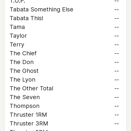
T.U.P.
--
Tabata Something Else
--
Tabata This!
--
Tama
--
Taylor
--
Terry
--
The Chief
--
The Don
--
The Ghost
--
The Lyon
--
The Other Total
--
The Seven
--
Thompson
--
Thruster 1RM
--
Thruster 3RM
--