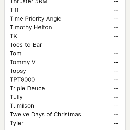
Thruster 5RM
--
Tiff
--
Time Priority Angie
--
Timothy Helton
--
TK
--
Toes-to-Bar
--
Tom
--
Tommy V
--
Topsy
--
TPT9000
--
Triple Deuce
--
Tully
--
Tumilson
--
Twelve Days of Christmas
--
Tyler
--