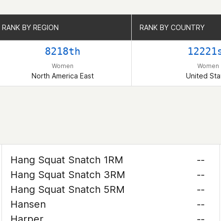
RANK BY REGION
RANK BY REGION
RANK BY COUNTRY
RANK BY COUNTRY
8218th
12221
Women
Women
North America East
United Sta
Hang Squat Snatch 1RM
--
Hang Squat Snatch 3RM
--
Hang Squat Snatch 5RM
--
Hansen
--
Harper
--