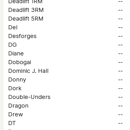
Deadlift 1RM
--
Deadlift 3RM
--
Deadlift 5RM
--
Del
--
Desforges
--
DG
--
Diane
--
Dobogai
--
Dominic J. Hall
--
Donny
--
Dork
--
Double-Unders
--
Dragon
--
Drew
--
DT
--