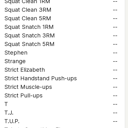
Squat Clean 1RM
--
Squat Clean 3RM
--
Squat Clean 5RM
--
Squat Snatch 1RM
--
Squat Snatch 3RM
--
Squat Snatch 5RM
--
Stephen
--
Strange
--
Strict Elizabeth
--
Strict Handstand Push-ups
--
Strict Muscle-ups
--
Strict Pull-ups
--
T
--
T.J.
--
T.U.P.
--