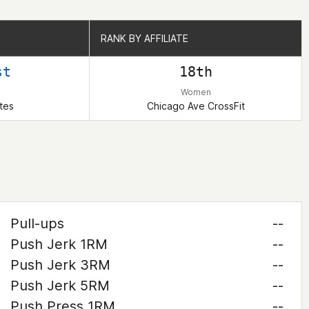
RANK BY AFFILIATE
RANK BY AFFILIATE
st
18th
Women
tes
Chicago Ave CrossFit
Pull-ups
--
Push Jerk 1RM
--
Push Jerk 3RM
--
Push Jerk 5RM
--
Push Press 1RM
--