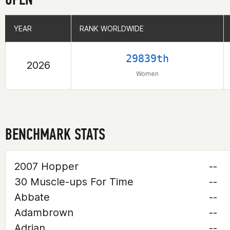
YEAR
YEAR
RANK WORLDWIDE
RANK WORLDWIDE
29839th
2026
Women
BENCHMARK STATS
2007 Hopper
--
30 Muscle-ups For Time
--
Abbate
--
Adambrown
--
Adrian
--