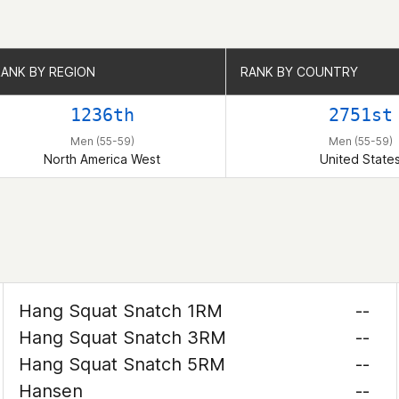
RANK BY REGION
RANK BY REGION
RANK BY COUNTRY
RANK BY COUNTRY
1236th
2751st
Men (55-59)
Men (55-59)
North America West
United State
Hang Squat Snatch 1RM
--
Hang Squat Snatch 3RM
--
Hang Squat Snatch 5RM
--
Hansen
--