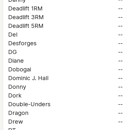
Deadlift 1RM
--
Deadlift 3RM
--
Deadlift 5RM
--
Del
--
Desforges
--
DG
--
Diane
--
Dobogai
--
Dominic J. Hall
--
Donny
--
Dork
--
Double-Unders
--
Dragon
--
Drew
--