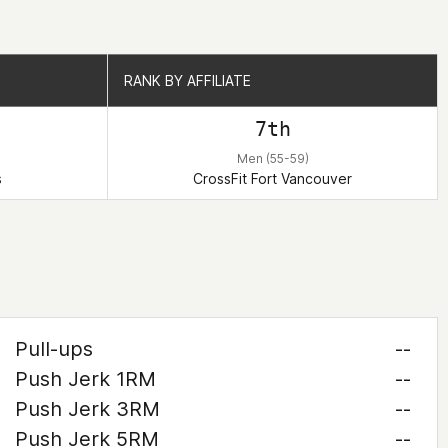
RANK BY AFFILIATE
RANK BY AFFILIATE
7th
Men (55-59)
s
CrossFit Fort Vancouver
Pull-ups
--
Push Jerk 1RM
--
Push Jerk 3RM
--
Push Jerk 5RM
--