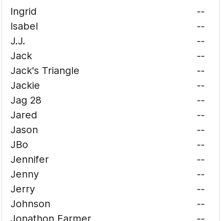
Ingrid
--
Isabel
--
J.J.
--
Jack
--
Jack's Triangle
--
Jackie
--
Jag 28
--
Jared
--
Jason
--
JBo
--
Jennifer
--
Jenny
--
Jerry
--
Johnson
--
Jonathon Farmer
--