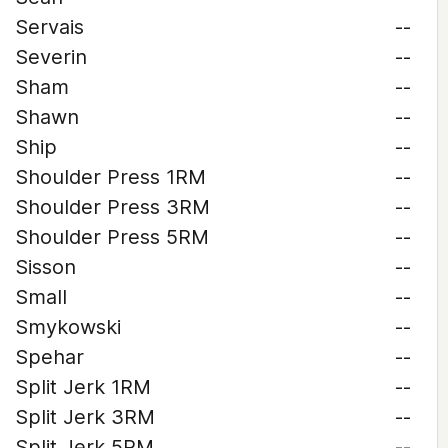
Servais
--
Severin
--
Sham
--
Shawn
--
Ship
--
Shoulder Press 1RM
--
Shoulder Press 3RM
--
Shoulder Press 5RM
--
Sisson
--
Small
--
Smykowski
--
Spehar
--
Split Jerk 1RM
--
Split Jerk 3RM
--
Split Jerk 5RM
--