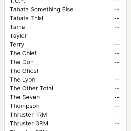
T.U.P.
--
Tabata Something Else
--
Tabata This!
--
Tama
--
Taylor
--
Terry
--
The Chief
--
The Don
--
The Ghost
--
The Lyon
--
The Other Total
--
The Seven
--
Thompson
--
Thruster 1RM
--
Thruster 3RM
--