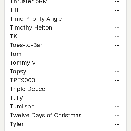
Thruster 5RM
--
Tiff
--
Time Priority Angie
--
Timothy Helton
--
TK
--
Toes-to-Bar
--
Tom
--
Tommy V
--
Topsy
--
TPT9000
--
Triple Deuce
--
Tully
--
Tumilson
--
Twelve Days of Christmas
--
Tyler
--