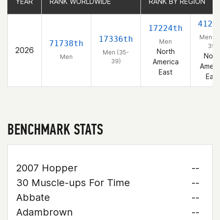
YEAR
YEAR
RANK WORLDWIDE
RANK WORLDWIDE
RANK BY REGION
RANK BY REGION
4123
17224th
Men (3
17336th
Men
71738th
39)
2026
North
Men (35-
Nort
Men
39)
America
Ameri
East
East
BENCHMARK STATS
2007 Hopper
--
30 Muscle-ups For Time
--
Abbate
--
Adambrown
--