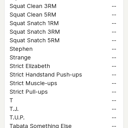
Squat Clean 3RM
--
Squat Clean 5RM
--
Squat Snatch 1RM
--
Squat Snatch 3RM
--
Squat Snatch 5RM
--
Stephen
--
Strange
--
Strict Elizabeth
--
Strict Handstand Push-ups
--
Strict Muscle-ups
--
Strict Pull-ups
--
T
--
T.J.
--
T.U.P.
--
Tabata Something Else
--