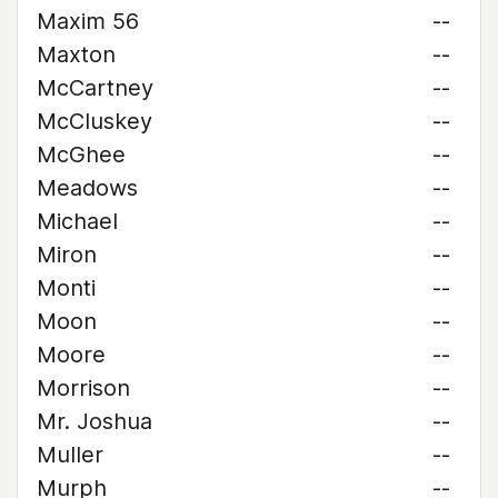
Maxim 56
--
Maxton
--
McCartney
--
McCluskey
--
McGhee
--
Meadows
--
Michael
--
Miron
--
Monti
--
Moon
--
Moore
--
Morrison
--
Mr. Joshua
--
Muller
--
Murph
--