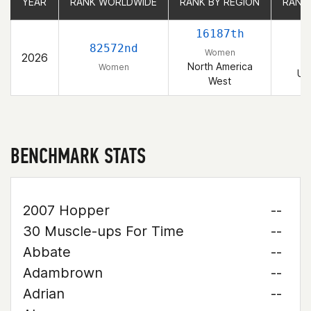
YEAR
YEAR
RANK WORLDWIDE
RANK WORLDWIDE
RANK BY REGION
RANK BY REGION
RANK
RANK
16187th
3
82572nd
Women
2026
North America
Women
Un
West
BENCHMARK STATS
2007 Hopper
--
30 Muscle-ups For Time
--
Abbate
--
Adambrown
--
Adrian
--