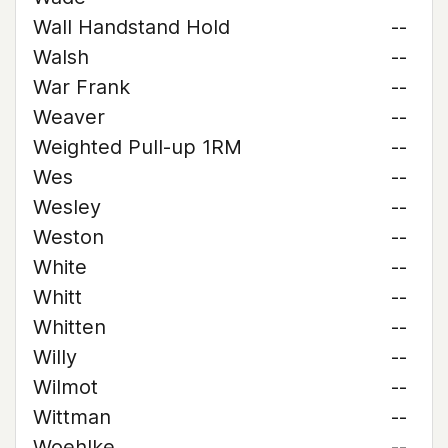
Wall Handstand Hold
--
Walsh
--
War Frank
--
Weaver
--
Weighted Pull-up 1RM
--
Wes
--
Wesley
--
Weston
--
White
--
Whitt
--
Whitten
--
Willy
--
Wilmot
--
Wittman
--
Woehlke
--