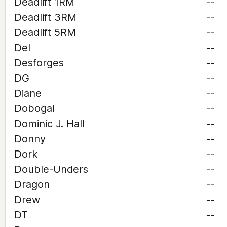
Deadlift 1RM
--
Deadlift 3RM
--
Deadlift 5RM
--
Del
--
Desforges
--
DG
--
Diane
--
Dobogai
--
Dominic J. Hall
--
Donny
--
Dork
--
Double-Unders
--
Dragon
--
Drew
--
DT
--