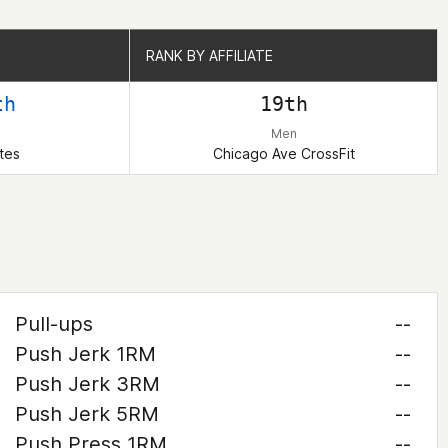
RANK BY AFFILIATE
RANK BY AFFILIATE
th
19th
Men
tes
Chicago Ave CrossFit
Pull-ups
--
Push Jerk 1RM
--
Push Jerk 3RM
--
Push Jerk 5RM
--
Push Press 1RM
--