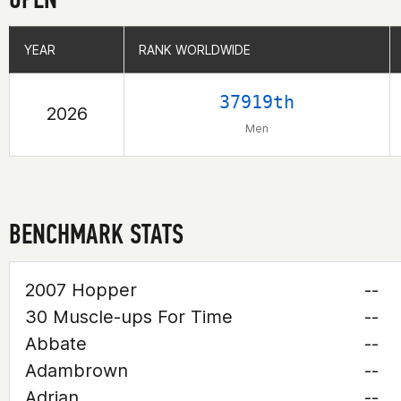
YEAR
YEAR
RANK WORLDWIDE
RANK WORLDWIDE
37919th
2026
Men
BENCHMARK STATS
2007 Hopper
--
30 Muscle-ups For Time
--
Abbate
--
Adambrown
--
Adrian
--