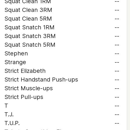
Squat Clean 1RM
--
Squat Clean 3RM
--
Squat Clean 5RM
--
Squat Snatch 1RM
--
Squat Snatch 3RM
--
Squat Snatch 5RM
--
Stephen
--
Strange
--
Strict Elizabeth
--
Strict Handstand Push-ups
--
Strict Muscle-ups
--
Strict Pull-ups
--
T
--
T.J.
--
T.U.P.
--