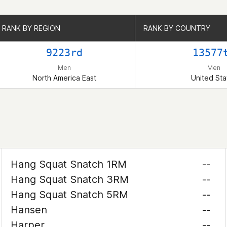
RANK BY REGION
RANK BY REGION
RANK BY COUNTRY
RANK BY COUNTRY
9223rd
13577
Men
Men
North America East
United Sta
Hang Squat Snatch 1RM
--
Hang Squat Snatch 3RM
--
Hang Squat Snatch 5RM
--
Hansen
--
Harper
--