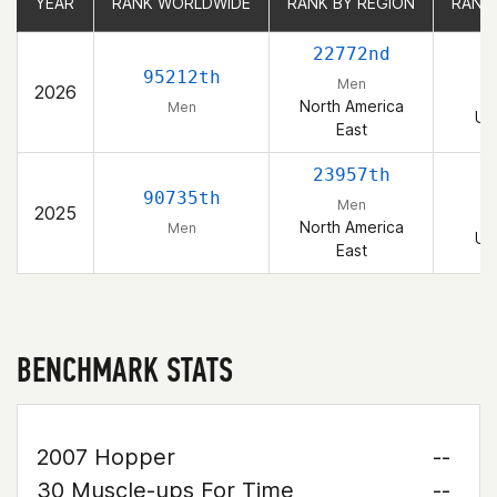
YEAR
YEAR
RANK WORLDWIDE
RANK WORLDWIDE
RANK BY REGION
RANK BY REGION
RANK
RANK
22772nd
3
95212th
Men
2026
North America
Men
Un
East
23957th
3
90735th
Men
2025
North America
Men
Un
East
BENCHMARK STATS
2007 Hopper
--
30 Muscle-ups For Time
--