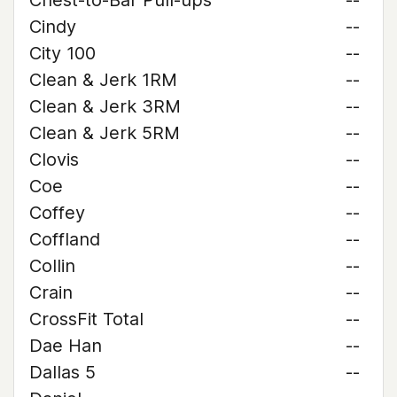
Chest-to-Bar Pull-ups
--
Cindy
--
City 100
--
Clean & Jerk 1RM
--
Clean & Jerk 3RM
--
Clean & Jerk 5RM
--
Clovis
--
Coe
--
Coffey
--
Coffland
--
Collin
--
Crain
--
CrossFit Total
--
Dae Han
--
Dallas 5
--