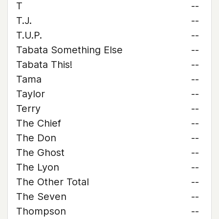
T
--
T.J.
--
T.U.P.
--
Tabata Something Else
--
Tabata This!
--
Tama
--
Taylor
--
Terry
--
The Chief
--
The Don
--
The Ghost
--
The Lyon
--
The Other Total
--
The Seven
--
Thompson
--