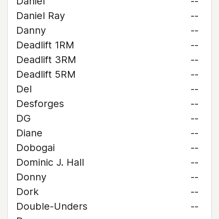
Daniel
--
Daniel Ray
--
Danny
--
Deadlift 1RM
--
Deadlift 3RM
--
Deadlift 5RM
--
Del
--
Desforges
--
DG
--
Diane
--
Dobogai
--
Dominic J. Hall
--
Donny
--
Dork
--
Double-Unders
--