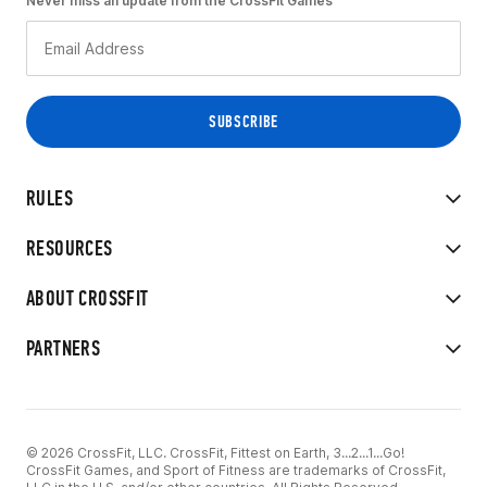
Never miss an update from the CrossFit Games
RULES
RESOURCES
ABOUT CROSSFIT
PARTNERS
© 2026 CrossFit, LLC. CrossFit, Fittest on Earth, 3...2...1...Go!
CrossFit Games, and Sport of Fitness are trademarks of CrossFit,