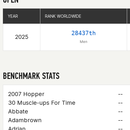
YEAR
YEAR
RANK WORLDWIDE
RANK WORLDWIDE
28437th
2025
Men
BENCHMARK STATS
2007 Hopper
--
30 Muscle-ups For Time
--
Abbate
--
Adambrown
--
Adrian
--