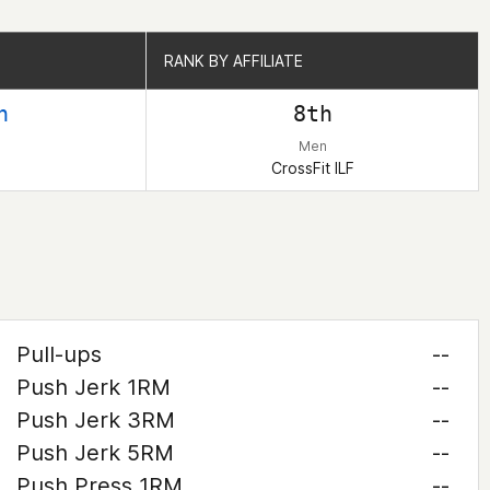
RANK BY AFFILIATE
RANK BY AFFILIATE
h
8th
Men
CrossFit ILF
Pull-ups
--
Push Jerk 1RM
--
Push Jerk 3RM
--
Push Jerk 5RM
--
Push Press 1RM
--