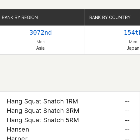
RANK BY REGION
RANK BY REGION
RANK BY COUNTRY
RANK BY COUNTRY
3072nd
154t
Men
Men
Asia
Japan
Hang Squat Snatch 1RM
--
Hang Squat Snatch 3RM
--
Hang Squat Snatch 5RM
--
Hansen
--
Harper
--