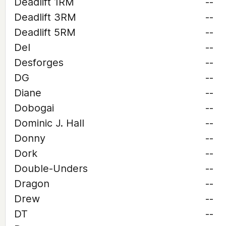
Deadlift 1RM
--
Deadlift 3RM
--
Deadlift 5RM
--
Del
--
Desforges
--
DG
--
Diane
--
Dobogai
--
Dominic J. Hall
--
Donny
--
Dork
--
Double-Unders
--
Dragon
--
Drew
--
DT
--