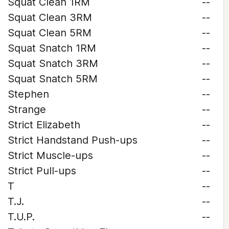
Squat Clean 1RM
--
Squat Clean 3RM
--
Squat Clean 5RM
--
Squat Snatch 1RM
--
Squat Snatch 3RM
--
Squat Snatch 5RM
--
Stephen
--
Strange
--
Strict Elizabeth
--
Strict Handstand Push-ups
--
Strict Muscle-ups
--
Strict Pull-ups
--
T
--
T.J.
--
T.U.P.
--