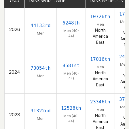
YEAR
YEAR
RANK WORLDWIDE
RANK WORLDWIDE
RANK BY REGION
RANK BY REGION
174
10726th
Men 
6248th
Men
44133rd
44
2026
North
Men (40-
Nor
Men
44)
America
Amer
East
Ea
246
17016th
Men 
8581st
Men
70054th
44
2024
North
Men (40-
Nor
Men
44)
America
Amer
East
Ea
372
23346th
Men 
12528th
Men
91322nd
44
2023
North
Men (40-
Nor
Men
44)
America
Amer
East