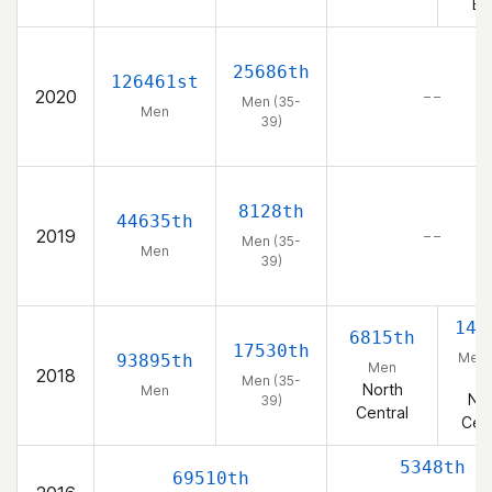
Ea
25686th
126461st
2020
– –
Men (35-
Men
39)
8128th
44635th
2019
– –
Men (35-
Men
39)
140
6815th
17530th
Men 
93895th
Men
2018
39
Men (35-
North
Men
Nor
39)
Central
Cent
5348th
69510th