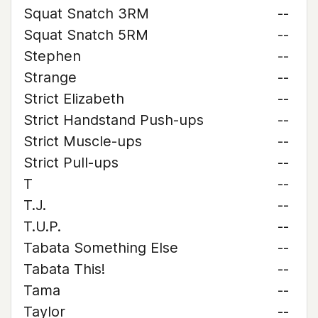
Squat Snatch 3RM
--
Squat Snatch 5RM
--
Stephen
--
Strange
--
Strict Elizabeth
--
Strict Handstand Push-ups
--
Strict Muscle-ups
--
Strict Pull-ups
--
T
--
T.J.
--
T.U.P.
--
Tabata Something Else
--
Tabata This!
--
Tama
--
Taylor
--