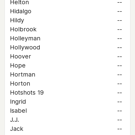
Helton
--
Hidalgo
--
Hildy
--
Holbrook
--
Holleyman
--
Hollywood
--
Hoover
--
Hope
--
Hortman
--
Horton
--
Hotshots 19
--
Ingrid
--
Isabel
--
J.J.
--
Jack
--