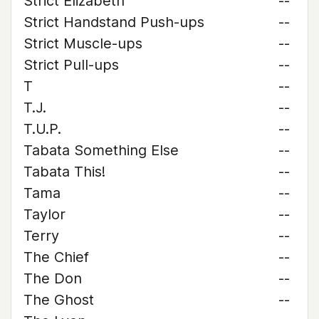
Strict Elizabeth
--
Strict Handstand Push-ups
--
Strict Muscle-ups
--
Strict Pull-ups
--
T
--
T.J.
--
T.U.P.
--
Tabata Something Else
--
Tabata This!
--
Tama
--
Taylor
--
Terry
--
The Chief
--
The Don
--
The Ghost
--