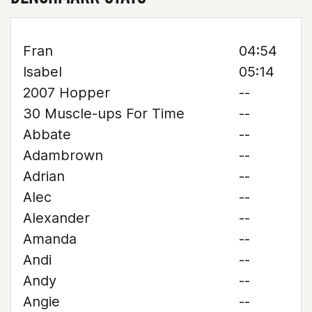
Fran
04:54
Isabel
05:14
2007 Hopper
--
30 Muscle-ups For Time
--
Abbate
--
Adambrown
--
Adrian
--
Alec
--
Alexander
--
Amanda
--
Andi
--
Andy
--
Angie
--