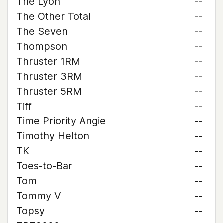
The Lyon
--
The Other Total
--
The Seven
--
Thompson
--
Thruster 1RM
--
Thruster 3RM
--
Thruster 5RM
--
Tiff
--
Time Priority Angie
--
Timothy Helton
--
TK
--
Toes-to-Bar
--
Tom
--
Tommy V
--
Topsy
--