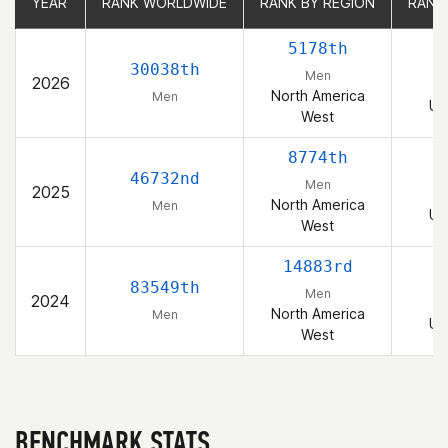
YEAR
YEAR
RANK WORLDWIDE
RANK WORLDWIDE
RANK BY REGION
RANK BY REGION
RANK
RANK
5178th
30038th
Men
2026
North America
Men
Un
West
8774th
46732nd
Men
2025
North America
Men
Un
West
14883rd
83549th
Men
2024
North America
Men
Un
West
BENCHMARK STATS