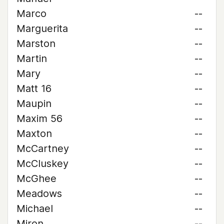
Marco
--
Marguerita
--
Marston
--
Martin
--
Mary
--
Matt 16
--
Maupin
--
Maxim 56
--
Maxton
--
McCartney
--
McCluskey
--
McGhee
--
Meadows
--
Michael
--
Miron
--