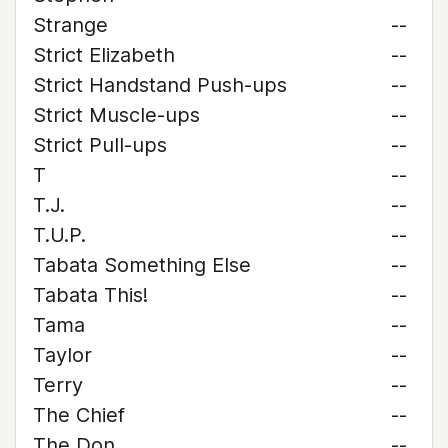
Strange
--
Strict Elizabeth
--
Strict Handstand Push-ups
--
Strict Muscle-ups
--
Strict Pull-ups
--
T
--
T.J.
--
T.U.P.
--
Tabata Something Else
--
Tabata This!
--
Tama
--
Taylor
--
Terry
--
The Chief
--
The Don
--