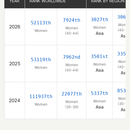
YEAR
YEAR
RANK WORLDWIDE
RANK WORLDWIDE
RANK BY REGION
RANK BY REGION
306t
3027th
7924th
52113th
Wome
2026
Women
Women
(40-44
Women
Asia
(40-44)
Asia
335t
3501st
7962nd
53119th
Wome
2025
Women
Women
(40-44
Women
Asia
(40-44)
Asia
853r
5337th
22077th
111937th
Wome
2024
Women
Women
(35-39
Women
Asia
(35-39)
Asia