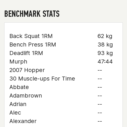
BENCHMARK STATS
Back Squat 1RM
62 kg
Bench Press 1RM
38 kg
Deadlift 1RM
93 kg
Murph
47:44
2007 Hopper
--
30 Muscle-ups For Time
--
Abbate
--
Adambrown
--
Adrian
--
Alec
--
Alexander
--