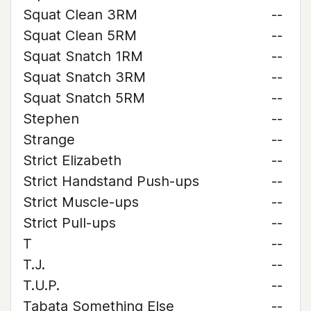
Squat Clean 3RM
--
Squat Clean 5RM
--
Squat Snatch 1RM
--
Squat Snatch 3RM
--
Squat Snatch 5RM
--
Stephen
--
Strange
--
Strict Elizabeth
--
Strict Handstand Push-ups
--
Strict Muscle-ups
--
Strict Pull-ups
--
T
--
T.J.
--
T.U.P.
--
Tabata Something Else
--