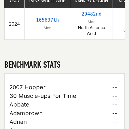
YEAR
YEAR
RANK WORLDWIDE
RANK WORLDWIDE
RANK BY REGION
RANK BY REGION
RANK
RANK
29482nd
165637th
Men
2024
North America
Men
Un
West
BENCHMARK STATS
2007 Hopper
--
30 Muscle-ups For Time
--
Abbate
--
Adambrown
--
Adrian
--