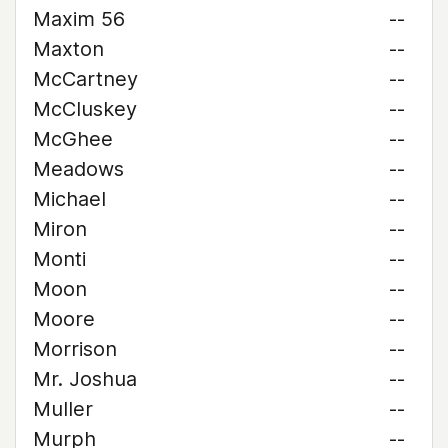
Maxim 56
--
Maxton
--
McCartney
--
McCluskey
--
McGhee
--
Meadows
--
Michael
--
Miron
--
Monti
--
Moon
--
Moore
--
Morrison
--
Mr. Joshua
--
Muller
--
Murph
--