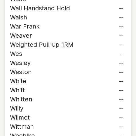
Wall Handstand Hold
--
Walsh
--
War Frank
--
Weaver
--
Weighted Pull-up 1RM
--
Wes
--
Wesley
--
Weston
--
White
--
Whitt
--
Whitten
--
Willy
--
Wilmot
--
Wittman
--
Woehlke
--