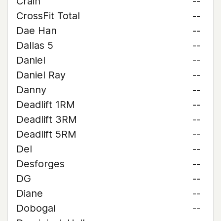
Crain
--
CrossFit Total
--
Dae Han
--
Dallas 5
--
Daniel
--
Daniel Ray
--
Danny
--
Deadlift 1RM
--
Deadlift 3RM
--
Deadlift 5RM
--
Del
--
Desforges
--
DG
--
Diane
--
Dobogai
--