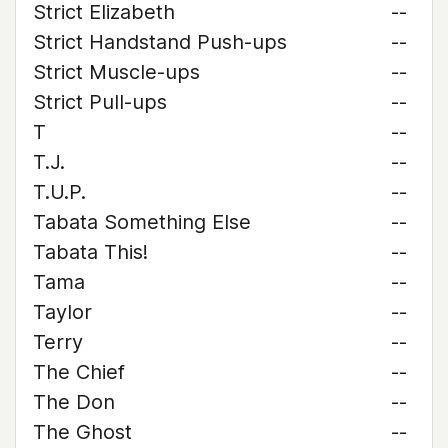
Strict Elizabeth
--
Strict Handstand Push-ups
--
Strict Muscle-ups
--
Strict Pull-ups
--
T
--
T.J.
--
T.U.P.
--
Tabata Something Else
--
Tabata This!
--
Tama
--
Taylor
--
Terry
--
The Chief
--
The Don
--
The Ghost
--