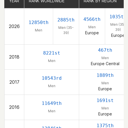
YEAR
YEAR
RANK WORLDWIDE
RANK WORLDWIDE
RANK BY REGION
RANK BY REGION
1035th
4566th
2885th
12850th
Men (35-
2026
Men
Men (35-
39)
Men
Europe
39)
Europe
467th
8221st
2018
Men
Men
Europe Central
1889th
10543rd
2017
Men
Men
Europe
1691st
11649th
2016
Men
Men
Europe
1375th