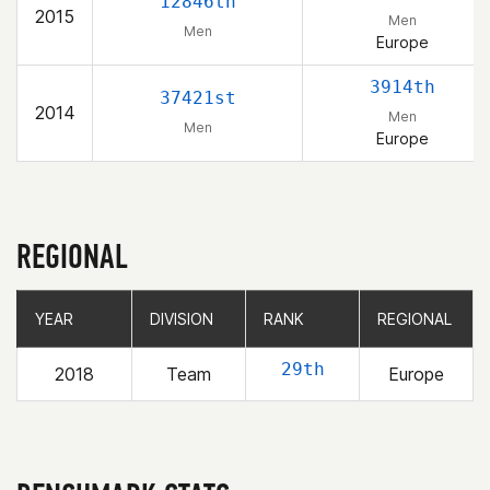
12846th
2015
Men
Men
Europe
3914th
37421st
2014
Men
Men
Europe
REGIONAL
YEAR
YEAR
DIVISION
DIVISION
RANK
RANK
REGIONAL
REGIONAL
29th
2018
Team
Europe