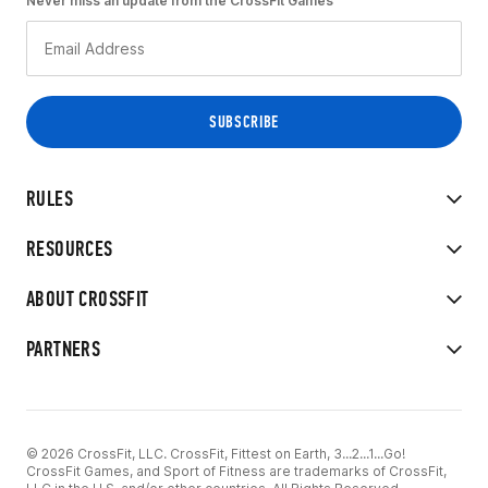
Never miss an update from the CrossFit Games
RULES
RESOURCES
ABOUT CROSSFIT
PARTNERS
© 2026 CrossFit, LLC. CrossFit, Fittest on Earth, 3...2...1...Go!
CrossFit Games, and Sport of Fitness are trademarks of CrossFit,