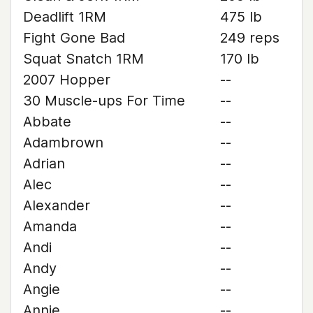
Deadlift 1RM
475 lb
Fight Gone Bad
249 reps
Squat Snatch 1RM
170 lb
2007 Hopper
--
30 Muscle-ups For Time
--
Abbate
--
Adambrown
--
Adrian
--
Alec
--
Alexander
--
Amanda
--
Andi
--
Andy
--
Angie
--
Annie
--