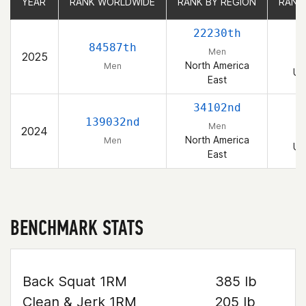
YEAR
YEAR
RANK WORLDWIDE
RANK WORLDWIDE
RANK BY REGION
RANK BY REGION
RANK
RANK
22230th
84587th
Men
2025
North America
Men
Un
East
34102nd
139032nd
Men
2024
North America
Men
Un
East
BENCHMARK STATS
Back Squat 1RM
385 lb
Clean & Jerk 1RM
205 lb