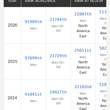
YEAR
YEAR
RANK WORLDWIDE
RANK WORLDWIDE
RANK BY REGION
RANK BY REGION
5130
22007th
Men (3
21744th
Men
91989th
39)
2026
North
Men (35-
Nort
Men
39)
America
Ameri
East
East
5821
25651st
Men (3
21729th
Men
97099th
39)
2025
North
Men (35-
Nort
Men
39)
America
Ameri
East
East
5101
22182nd
Men (3
19927th
Men
91041st
39)
2024
North
Men (35-
Nort
Men
39)
America
Ameri
East