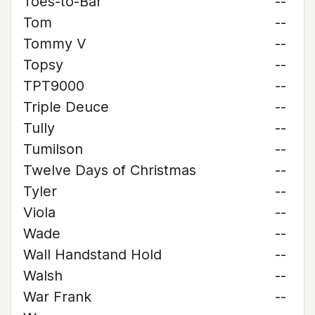
Toes-to-Bar
--
Tom
--
Tommy V
--
Topsy
--
TPT9000
--
Triple Deuce
--
Tully
--
Tumilson
--
Twelve Days of Christmas
--
Tyler
--
Viola
--
Wade
--
Wall Handstand Hold
--
Walsh
--
War Frank
--