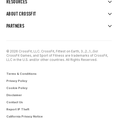
RESOURCES
ABOUT CROSSFIT
PARTNERS
© 2026 CrossFit, LLC. CrossFit, Fittest on Earth, 3...2...1...Go!
CrossFit Games, and Sport of Fitness are trademarks of CrossFit,
LLC in the U.S. and/or other countries. All Rights Reserved.
Terms & Conditions
Privacy Policy
Cookie Policy
Disclaimer
Contact Us
Report IP Theft
California Privacy Notice