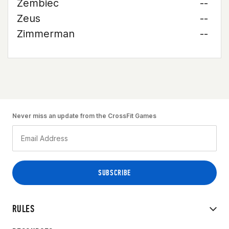
Zembiec
--
Zeus
--
Zimmerman
--
Never miss an update from the CrossFit Games
RULES