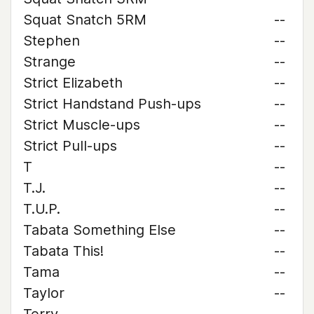
Squat Snatch 5RM
--
Stephen
--
Strange
--
Strict Elizabeth
--
Strict Handstand Push-ups
--
Strict Muscle-ups
--
Strict Pull-ups
--
T
--
T.J.
--
T.U.P.
--
Tabata Something Else
--
Tabata This!
--
Tama
--
Taylor
--