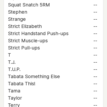
Squat Snatch 5RM
--
Stephen
--
Strange
--
Strict Elizabeth
--
Strict Handstand Push-ups
--
Strict Muscle-ups
--
Strict Pull-ups
--
T
--
T.J.
--
T.U.P.
--
Tabata Something Else
--
Tabata This!
--
Tama
--
Taylor
--
Terry
--