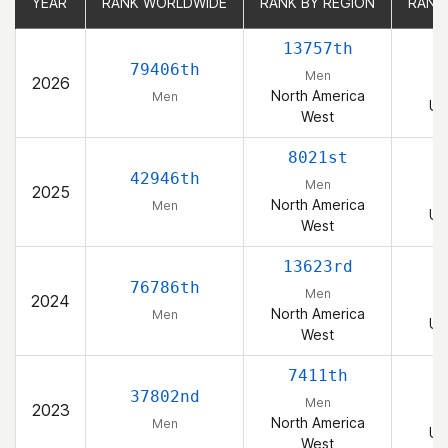
YEAR
YEAR
RANK WORLDWIDE
RANK WORLDWIDE
RANK BY REGION
RANK BY REGION
RANK
RANK
13757th
79406th
Men
2026
North America
Men
Un
West
8021st
42946th
Men
2025
North America
Men
Un
West
13623rd
76786th
Men
2024
North America
Men
Un
West
7411th
37802nd
Men
2023
North America
Men
Un
West