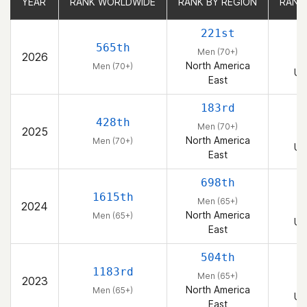
YEAR
YEAR
RANK WORLDWIDE
RANK WORLDWIDE
RANK BY REGION
RANK BY REGION
RANK
RANK
221st
565th
Men (70+)
2026
North America
Men (70+)
Un
East
183rd
428th
Men (70+)
2025
North America
Men (70+)
Un
East
698th
1615th
Men (65+)
2024
North America
Men (65+)
Un
East
504th
1183rd
Men (65+)
2023
North America
Men (65+)
Un
East