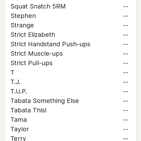
Squat Snatch 5RM
--
Stephen
--
Strange
--
Strict Elizabeth
--
Strict Handstand Push-ups
--
Strict Muscle-ups
--
Strict Pull-ups
--
T
--
T.J.
--
T.U.P.
--
Tabata Something Else
--
Tabata This!
--
Tama
--
Taylor
--
Terry
--