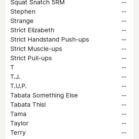
Squat Snatch 5RM
--
Stephen
--
Strange
--
Strict Elizabeth
--
Strict Handstand Push-ups
--
Strict Muscle-ups
--
Strict Pull-ups
--
T
--
T.J.
--
T.U.P.
--
Tabata Something Else
--
Tabata This!
--
Tama
--
Taylor
--
Terry
--