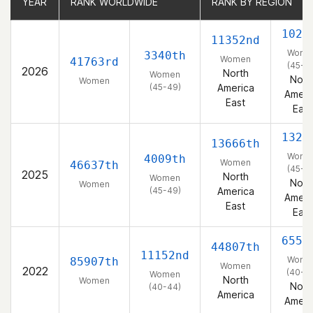
YEAR
YEAR
RANK WORLDWIDE
RANK WORLDWIDE
RANK BY REGION
RANK BY REGION
1021
11352nd
Wome
3340th
Women
41763rd
(45-4
2026
North
Women
Nort
Women
(45-49)
America
Ameri
East
East
1329
13666th
Wome
4009th
Women
46637th
(45-4
2025
North
Women
Nort
Women
(45-49)
America
Ameri
East
East
6555
44807th
11152nd
Wome
85907th
Women
2022
(40-4
Women
North
Women
Nort
(40-44)
America
Ameri