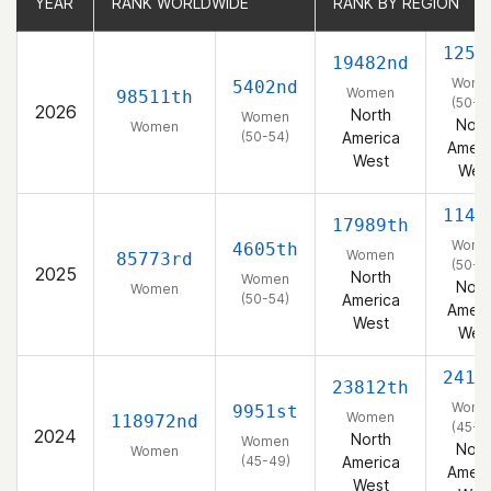
YEAR
YEAR
RANK WORLDWIDE
RANK WORLDWIDE
RANK BY REGION
RANK BY REGION
1253
19482nd
Wome
5402nd
Women
98511th
(50-5
2026
North
Women
Nort
Women
(50-54)
America
Ameri
West
Wes
1148
17989th
Wome
4605th
Women
85773rd
(50-5
2025
North
Women
Nort
Women
(50-54)
America
Ameri
West
Wes
2418
23812th
Wome
9951st
Women
118972nd
(45-4
2024
North
Women
Nort
Women
(45-49)
America
Ameri
West