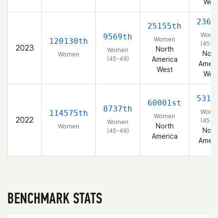
Wes
2360
25155th
Wome
9569th
Women
120130th
(45-4
2023
North
Women
Nort
Women
(45-49)
America
Ameri
West
Wes
5310
60001st
8737th
Wome
114575th
Women
2022
(45-4
Women
North
Women
Nort
(45-49)
America
Ameri
BENCHMARK STATS