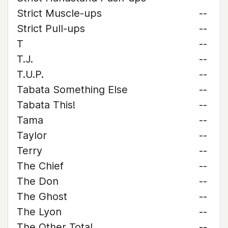
Strict Muscle-ups
--
Strict Pull-ups
--
T
--
T.J.
--
T.U.P.
--
Tabata Something Else
--
Tabata This!
--
Tama
--
Taylor
--
Terry
--
The Chief
--
The Don
--
The Ghost
--
The Lyon
--
The Other Total
--