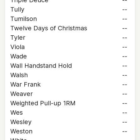
Triple Deuce
--
Tully
--
Tumilson
--
Twelve Days of Christmas
--
Tyler
--
Viola
--
Wade
--
Wall Handstand Hold
--
Walsh
--
War Frank
--
Weaver
--
Weighted Pull-up 1RM
--
Wes
--
Wesley
--
Weston
--