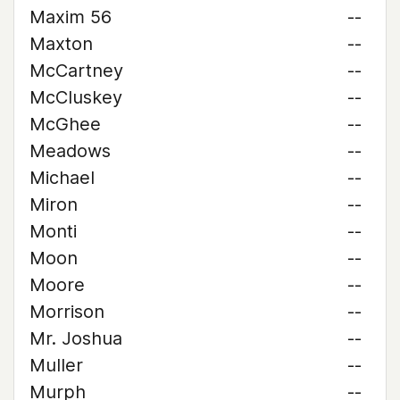
Maxim 56
--
Maxton
--
McCartney
--
McCluskey
--
McGhee
--
Meadows
--
Michael
--
Miron
--
Monti
--
Moon
--
Moore
--
Morrison
--
Mr. Joshua
--
Muller
--
Murph
--