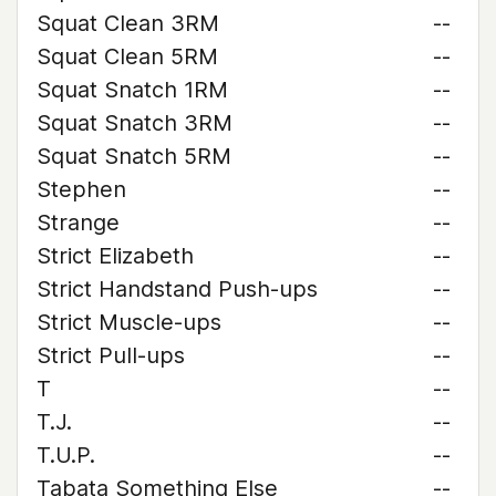
Squat Clean 3RM
--
Squat Clean 5RM
--
Squat Snatch 1RM
--
Squat Snatch 3RM
--
Squat Snatch 5RM
--
Stephen
--
Strange
--
Strict Elizabeth
--
Strict Handstand Push-ups
--
Strict Muscle-ups
--
Strict Pull-ups
--
T
--
T.J.
--
T.U.P.
--
Tabata Something Else
--