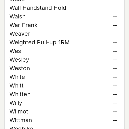
Wall Handstand Hold
--
Walsh
--
War Frank
--
Weaver
--
Weighted Pull-up 1RM
--
Wes
--
Wesley
--
Weston
--
White
--
Whitt
--
Whitten
--
Willy
--
Wilmot
--
Wittman
--
Woehlke
--