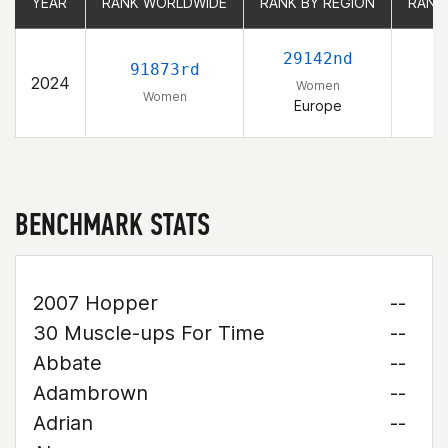
YEAR
YEAR
RANK WORLDWIDE
RANK WORLDWIDE
RANK BY REGION
RANK BY REGION
RANK
RANK
29142nd
91873rd
2024
Women
Women
Europe
BENCHMARK STATS
2007 Hopper
--
30 Muscle-ups For Time
--
Abbate
--
Adambrown
--
Adrian
--