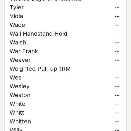
Tyler
--
Viola
--
Wade
--
Wall Handstand Hold
--
Walsh
--
War Frank
--
Weaver
--
Weighted Pull-up 1RM
--
Wes
--
Wesley
--
Weston
--
White
--
Whitt
--
Whitten
--
Willy
--