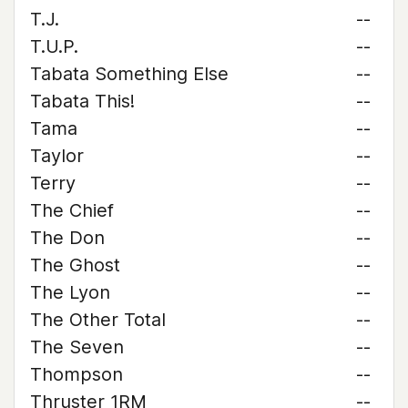
T.J.
--
T.U.P.
--
Tabata Something Else
--
Tabata This!
--
Tama
--
Taylor
--
Terry
--
The Chief
--
The Don
--
The Ghost
--
The Lyon
--
The Other Total
--
The Seven
--
Thompson
--
Thruster 1RM
--