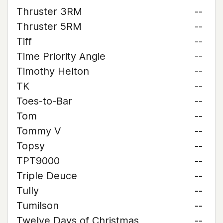
Thruster 3RM
--
Thruster 5RM
--
Tiff
--
Time Priority Angie
--
Timothy Helton
--
TK
--
Toes-to-Bar
--
Tom
--
Tommy V
--
Topsy
--
TPT9000
--
Triple Deuce
--
Tully
--
Tumilson
--
Twelve Days of Christmas
--