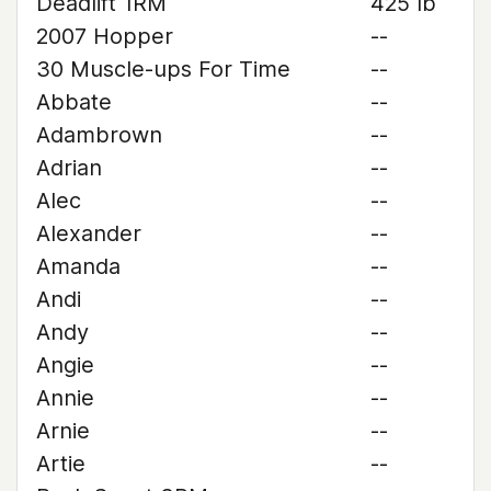
Deadlift 1RM
425 lb
2007 Hopper
--
30 Muscle-ups For Time
--
Abbate
--
Adambrown
--
Adrian
--
Alec
--
Alexander
--
Amanda
--
Andi
--
Andy
--
Angie
--
Annie
--
Arnie
--
Artie
--