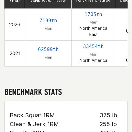
YEAR
YEAR
RANK WORLDWIDE
RANK WORLDWIDE
RANK BY REGION
RANK BY REGION
RANK
RANK
1705th
7199th
Men
2026
North America
Men
Un
East
33454th
2
62599th
2021
Men
Men
North America
Un
BENCHMARK STATS
Back Squat 1RM
375 lb
Clean & Jerk 1RM
255 lb