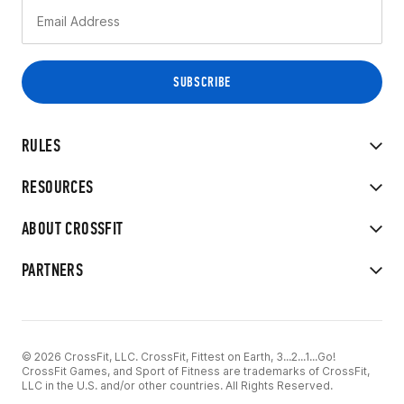
RULES
RESOURCES
ABOUT CROSSFIT
PARTNERS
© 2026 CrossFit, LLC. CrossFit, Fittest on Earth, 3...2...1...Go!
CrossFit Games, and Sport of Fitness are trademarks of CrossFit,
LLC in the U.S. and/or other countries. All Rights Reserved.