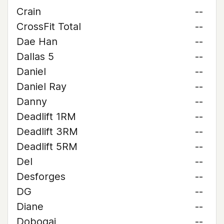
Crain
--
CrossFit Total
--
Dae Han
--
Dallas 5
--
Daniel
--
Daniel Ray
--
Danny
--
Deadlift 1RM
--
Deadlift 3RM
--
Deadlift 5RM
--
Del
--
Desforges
--
DG
--
Diane
--
Dobogai
--