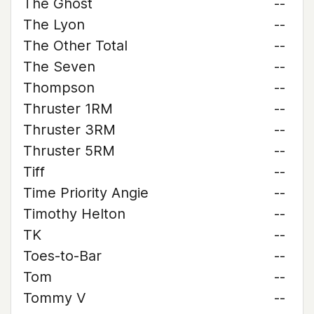
The Ghost
--
The Lyon
--
The Other Total
--
The Seven
--
Thompson
--
Thruster 1RM
--
Thruster 3RM
--
Thruster 5RM
--
Tiff
--
Time Priority Angie
--
Timothy Helton
--
TK
--
Toes-to-Bar
--
Tom
--
Tommy V
--