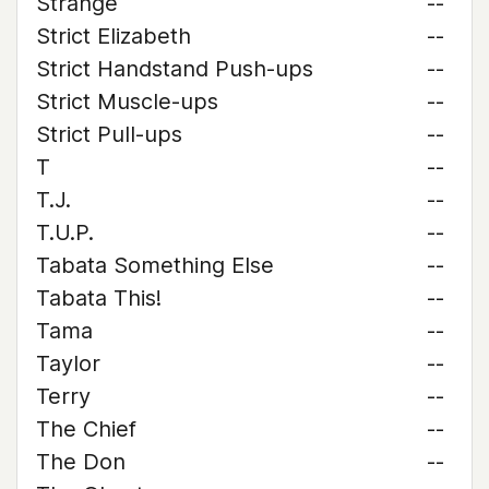
Strange
--
Strict Elizabeth
--
Strict Handstand Push-ups
--
Strict Muscle-ups
--
Strict Pull-ups
--
T
--
T.J.
--
T.U.P.
--
Tabata Something Else
--
Tabata This!
--
Tama
--
Taylor
--
Terry
--
The Chief
--
The Don
--