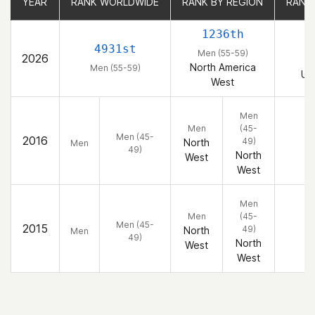
YEAR
YEAR
RANK WORLDWIDE
RANK WORLDWIDE
RANK BY REGION
RANK BY REGION
RANK
RANK
1236th
4931st
Men (55-59)
2026
M
North America
Men (55-59)
Un
West
Men
Men
(45-
Men (45-
2016
49)
North
Men
49)
North
West
West
Men
Men
(45-
Men (45-
2015
49)
North
Men
49)
North
West
West