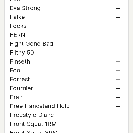
Eva Strong
--
Falkel
--
Feeks
--
FERN
--
Fight Gone Bad
--
Filthy 50
--
Finseth
--
Foo
--
Forrest
--
Fournier
--
Fran
--
Free Handstand Hold
--
Freestyle Diane
--
Front Squat 1RM
--
Front Squat 3RM
--