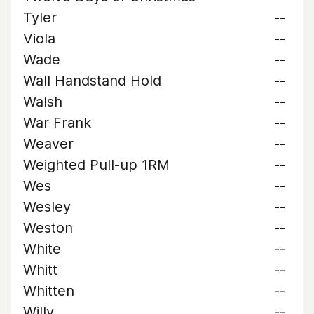
Tyler
--
Viola
--
Wade
--
Wall Handstand Hold
--
Walsh
--
War Frank
--
Weaver
--
Weighted Pull-up 1RM
--
Wes
--
Wesley
--
Weston
--
White
--
Whitt
--
Whitten
--
Willy
--