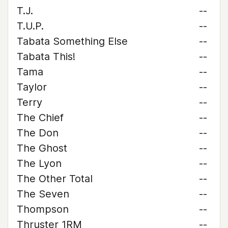
T.J.
--
T.U.P.
--
Tabata Something Else
--
Tabata This!
--
Tama
--
Taylor
--
Terry
--
The Chief
--
The Don
--
The Ghost
--
The Lyon
--
The Other Total
--
The Seven
--
Thompson
--
Thruster 1RM
--