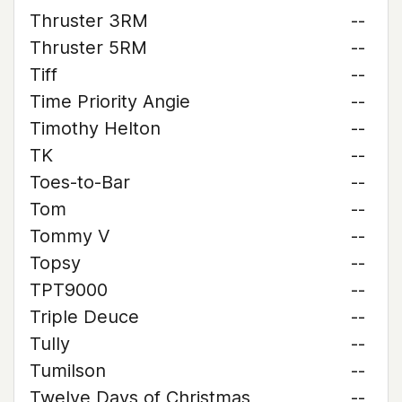
Thruster 3RM
--
Thruster 5RM
--
Tiff
--
Time Priority Angie
--
Timothy Helton
--
TK
--
Toes-to-Bar
--
Tom
--
Tommy V
--
Topsy
--
TPT9000
--
Triple Deuce
--
Tully
--
Tumilson
--
Twelve Days of Christmas
--