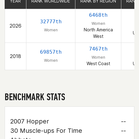
YEAR
YEAR
RANK WORLDWIDE
RANK WORLDWIDE
RANK BY REGION
RANK BY REGION
RANK
RANK
6468th
1
32777th
Women
2026
North America
Women
Un
West
7467th
4
69857th
2018
Women
Women
West Coast
Un
BENCHMARK STATS
2007 Hopper
--
30 Muscle-ups For Time
--