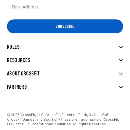
RULES
RESOURCES
ABOUT CROSSFIT
PARTNERS
© 2026 CrossFit, LLC. CrossFit, Fittest on Earth, 3...2...1...Go!
CrossFit Games, and Sport of Fitness are trademarks of CrossFit,
LLC in the U.S. and/or other countries. All Rights Reserved.