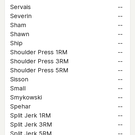
Servais
--
Severin
--
Sham
--
Shawn
--
Ship
--
Shoulder Press 1RM
--
Shoulder Press 3RM
--
Shoulder Press 5RM
--
Sisson
--
Small
--
Smykowski
--
Spehar
--
Split Jerk 1RM
--
Split Jerk 3RM
--
Split Jerk 5RM
--