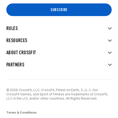
RULES
RESOURCES
ABOUT CROSSFIT
PARTNERS
© 2026 CrossFit, LLC. CrossFit, Fittest on Earth, 3...2...1...Go!
CrossFit Games, and Sport of Fitness are trademarks of CrossFit,
LLC in the U.S. and/or other countries. All Rights Reserved.
Terms & Conditions