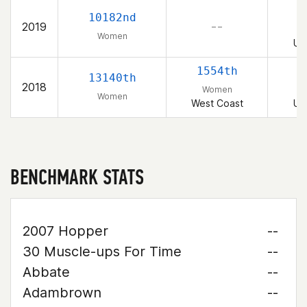
10182nd
2019
– –
Women
Un
1554th
13140th
2018
Women
Women
West Coast
Un
BENCHMARK STATS
2007 Hopper
--
30 Muscle-ups For Time
--
Abbate
--
Adambrown
--