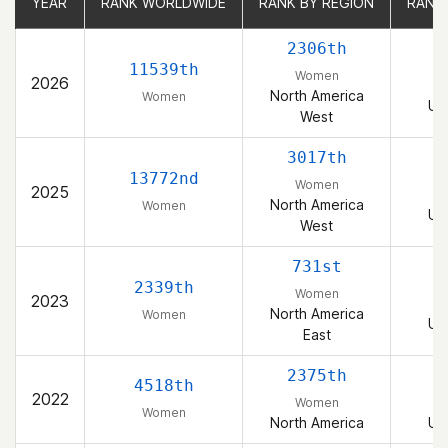
YEAR
YEAR
RANK WORLDWIDE
RANK WORLDWIDE
RANK BY REGION
RANK BY REGION
RANK
RANK
2306th
11539th
Women
2026
North America
Women
Un
West
3017th
13772nd
Women
2025
North America
Women
Un
West
731st
2339th
Women
2023
North America
Women
Un
East
2375th
4518th
2022
Women
Women
North America
Un