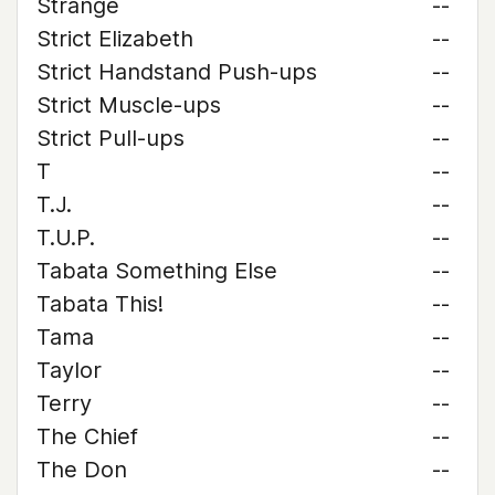
Strange
--
Strict Elizabeth
--
Strict Handstand Push-ups
--
Strict Muscle-ups
--
Strict Pull-ups
--
T
--
T.J.
--
T.U.P.
--
Tabata Something Else
--
Tabata This!
--
Tama
--
Taylor
--
Terry
--
The Chief
--
The Don
--