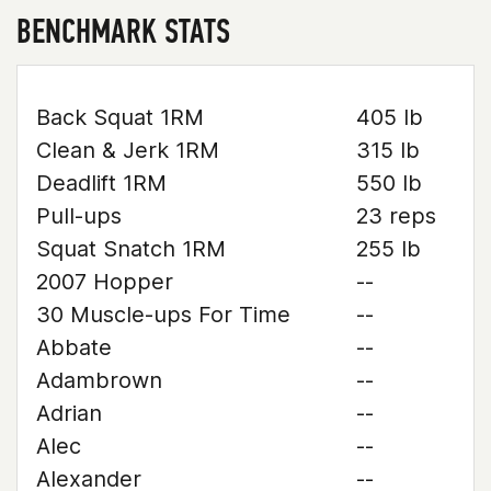
BENCHMARK STATS
Back Squat 1RM
405 lb
Clean & Jerk 1RM
315 lb
Deadlift 1RM
550 lb
Pull-ups
23 reps
Squat Snatch 1RM
255 lb
2007 Hopper
--
30 Muscle-ups For Time
--
Abbate
--
Adambrown
--
Adrian
--
Alec
--
Alexander
--