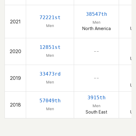
38547th
72221st
2021
Men
Men
North America
Un
12851st
2020
– –
Men
Un
33473rd
2019
– –
Men
Un
3915th
57049th
2018
Men
Men
South East
Un