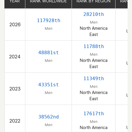
YEAR
YEAR
RANK WORLDWIDE
RANK WORLDWIDE
RANK BY REGION
RANK BY REGION
RANK
RANK
28210th
117928th
Men
2026
North America
Men
Un
East
11788th
48881st
Men
2024
North America
Men
Un
East
11349th
43351st
Men
2023
North America
Men
Un
East
17617th
38562nd
2022
Men
Men
North America
Un