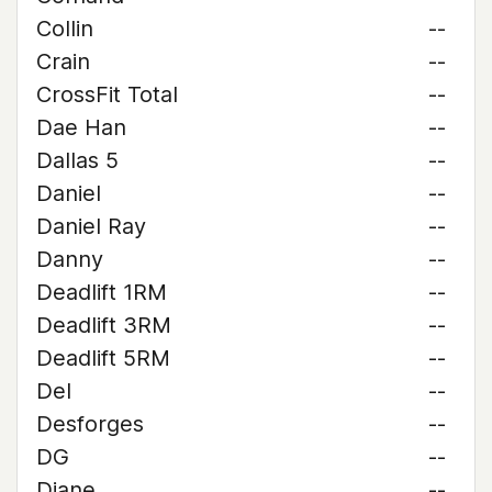
Collin
--
Crain
--
CrossFit Total
--
Dae Han
--
Dallas 5
--
Daniel
--
Daniel Ray
--
Danny
--
Deadlift 1RM
--
Deadlift 3RM
--
Deadlift 5RM
--
Del
--
Desforges
--
DG
--
Diane
--