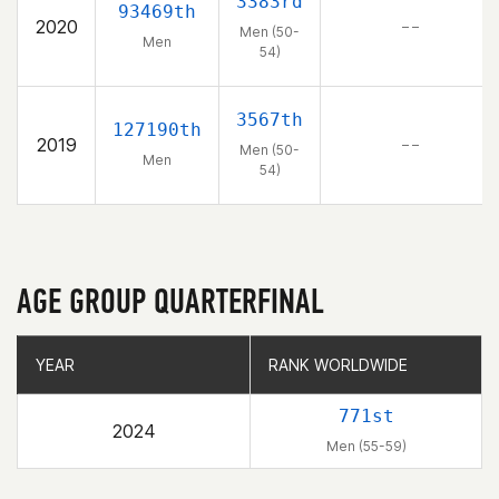
3383rd
93469th
2020
– –
Men (50-
Men
54)
3567th
127190th
2019
– –
Men (50-
Men
54)
AGE GROUP QUARTERFINAL
YEAR
YEAR
RANK WORLDWIDE
RANK WORLDWIDE
771st
2024
Men (55-59)