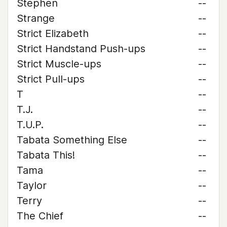
Stephen
--
Strange
--
Strict Elizabeth
--
Strict Handstand Push-ups
--
Strict Muscle-ups
--
Strict Pull-ups
--
T
--
T.J.
--
T.U.P.
--
Tabata Something Else
--
Tabata This!
--
Tama
--
Taylor
--
Terry
--
The Chief
--