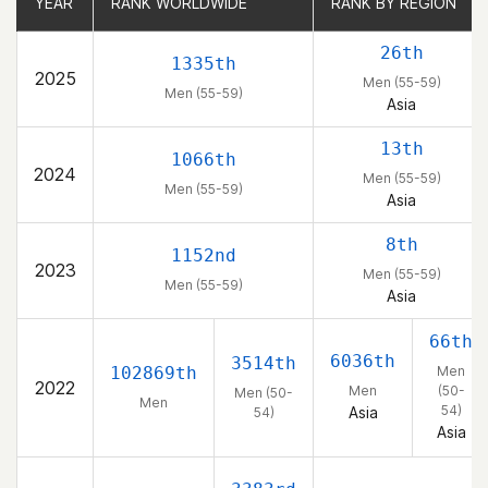
YEAR
YEAR
RANK WORLDWIDE
RANK WORLDWIDE
RANK BY REGION
RANK BY REGION
26th
1335th
2025
Men (55-59)
Men (55-59)
Asia
13th
1066th
2024
Men (55-59)
Men (55-59)
Asia
8th
1152nd
2023
Men (55-59)
Men (55-59)
Asia
66th
6036th
3514th
102869th
Men
2022
Men
(50-
Men (50-
Men
54)
Asia
54)
Asia