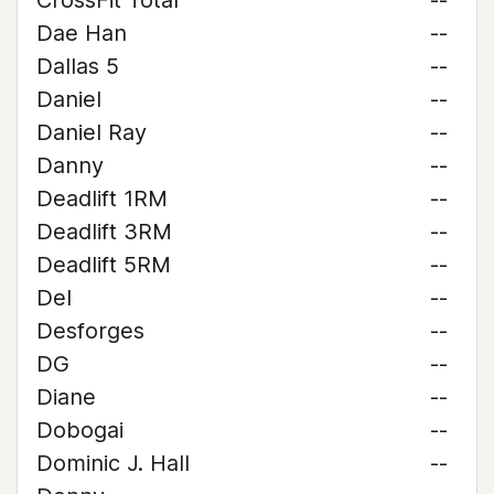
CrossFit Total
--
Dae Han
--
Dallas 5
--
Daniel
--
Daniel Ray
--
Danny
--
Deadlift 1RM
--
Deadlift 3RM
--
Deadlift 5RM
--
Del
--
Desforges
--
DG
--
Diane
--
Dobogai
--
Dominic J. Hall
--