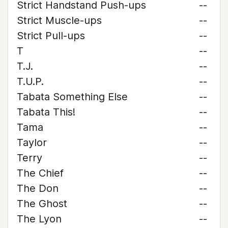
Strict Handstand Push-ups
--
Strict Muscle-ups
--
Strict Pull-ups
--
T
--
T.J.
--
T.U.P.
--
Tabata Something Else
--
Tabata This!
--
Tama
--
Taylor
--
Terry
--
The Chief
--
The Don
--
The Ghost
--
The Lyon
--