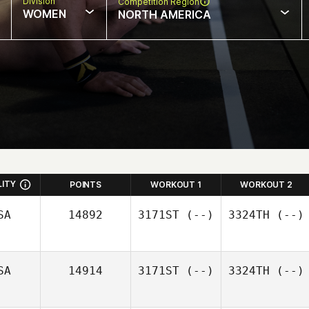
Division
Competition Region
WOMEN
NORTH AMERICA
LITY
POINTS
WORKOUT 1
WORKOUT 2
SA
14892
3171ST
(--)
3324TH
(--)
SA
14914
3171ST
(--)
3324TH
(--)