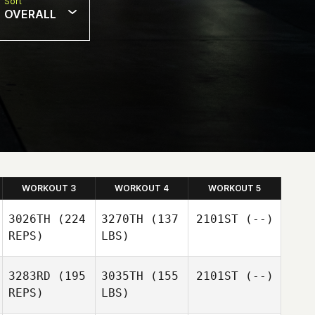
Sort
OVERALL
WORKOUT 3
WORKOUT 4
WORKOUT 5
3026TH
(224
3270TH
(137
2101ST
(--)
REPS)
LBS)
3283RD
(195
3035TH
(155
2101ST
(--)
REPS)
LBS)