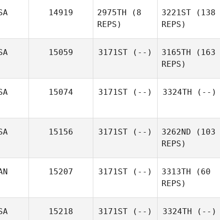
SA
14919
2975TH
(8
3221ST
(138
REPS)
REPS)
SA
15059
3171ST
(--)
3165TH
(163
REPS)
SA
15074
3171ST
(--)
3324TH
(--)
SA
15156
3171ST
(--)
3262ND
(103
REPS)
AN
15207
3171ST
(--)
3313TH
(60
REPS)
SA
15218
3171ST
(--)
3324TH
(--)