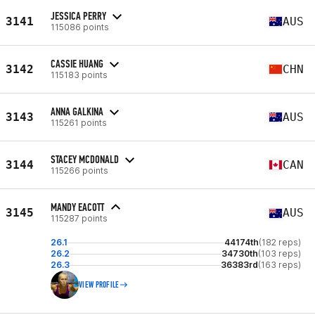
JESSICA PERRY
3141
AUS
115086 points
CASSIE HUANG
3142
CHN
115183 points
ANNA GALKINA
3143
AUS
115261 points
STACEY MCDONALD
3144
CAN
115266 points
MANDY EACOTT
3145
AUS
115287 points
26.1
44174th
(182 reps)
26.2
34730th
(103 reps)
26.3
36383rd
(163 reps)
VIEW PROFILE