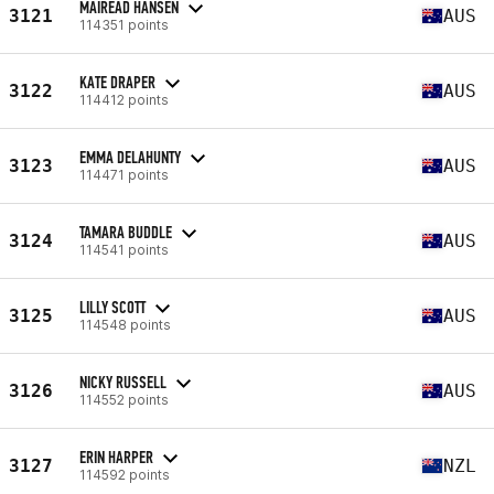
MAIREAD HANSEN
3121
AUS
114351 points
KATE DRAPER
3122
AUS
114412 points
EMMA DELAHUNTY
3123
AUS
114471 points
TAMARA BUDDLE
3124
AUS
114541 points
LILLY SCOTT
3125
AUS
114548 points
NICKY RUSSELL
3126
AUS
114552 points
ERIN HARPER
3127
NZL
114592 points