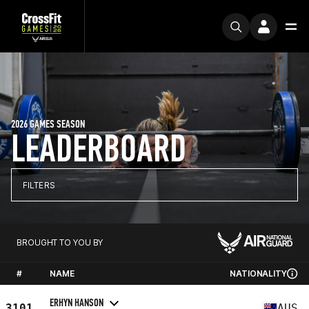
2026 GAMES SEASON
LEADERBOARD
FILTERS
BROUGHT TO YOU BY
#
NAME
NATIONALITY
ERHYN HANSON
3101
AUS