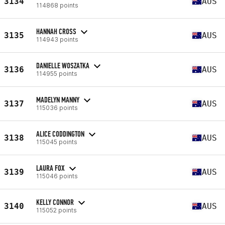
3134
AUS
114868 points
HANNAH CROSS
3135
AUS
114943 points
DANIELLE WOSZATKA
3136
AUS
114955 points
MADELYN MANNY
3137
AUS
115036 points
ALICE CODDINGTON
3138
AUS
115045 points
LAURA FOX
3139
AUS
115046 points
KELLY CONNOR
3140
AUS
115052 points