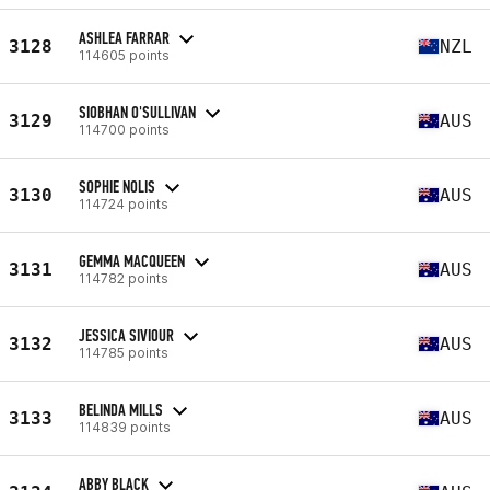
ASHLEA FARRAR
3128
NZL
114605 points
SIOBHAN O'SULLIVAN
3129
AUS
114700 points
SOPHIE NOLIS
3130
AUS
114724 points
GEMMA MACQUEEN
3131
AUS
114782 points
JESSICA SIVIOUR
3132
AUS
114785 points
BELINDA MILLS
3133
AUS
114839 points
ABBY BLACK