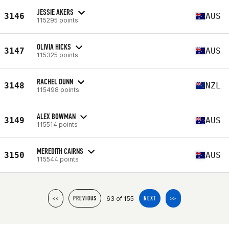
JESSIE AKERS
3146
AUS
115295 points
OLIVIA HICKS
3147
AUS
115325 points
RACHEL DUNN
3148
NZL
115498 points
ALEX BOWMAN
3149
AUS
115514 points
MEREDITH CAIRNS
3150
AUS
115544 points
63 of 155
<<
PREVIOUS
NEXT
>>