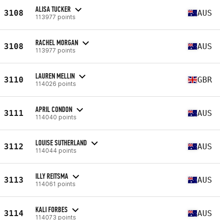
ALISA TUCKER
3108
AUS
113977 points
RACHEL MORGAN
3108
AUS
113977 points
LAUREN MELLIN
3110
GBR
114026 points
APRIL CONDON
3111
AUS
114040 points
LOUISE SUTHERLAND
3112
AUS
114044 points
ILLY REITSMA
3113
AUS
114061 points
KALI FORBES
3114
AUS
114073 points