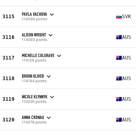
PAVLA VACHOVA
3115
SVK
114090 points
ALISON WRIGHT
3116
AUS
114093 points
MICHELLE COLGRAVE
3117
AUS
114126 points
BRIONI OLIVER
3118
AUS
114194 points
NICOLE KLYNNYK
3119
AUS
114205 points
ANNA CRONAU
3120
AUS
114278 points