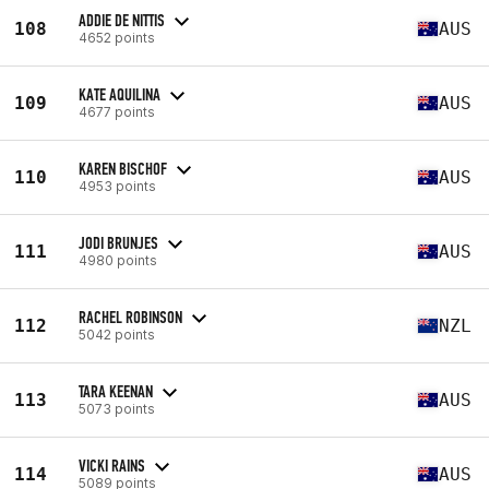
ADDIE DE NITTIS
108
AUS
4652 points
KATE AQUILINA
109
AUS
4677 points
KAREN BISCHOF
110
AUS
4953 points
JODI BRUNJES
111
AUS
4980 points
RACHEL ROBINSON
112
NZL
5042 points
TARA KEENAN
113
AUS
5073 points
VICKI RAINS
114
AUS
5089 points