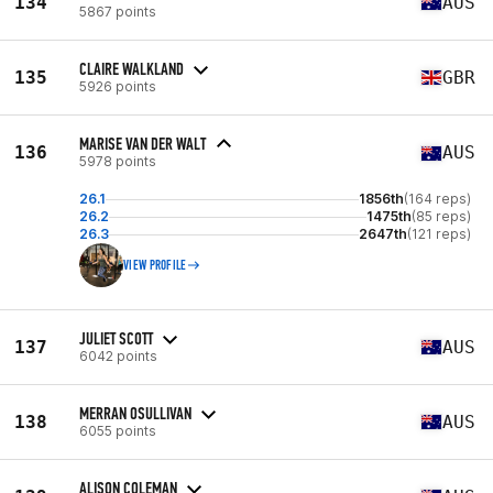
134
AUS
5867 points
CLAIRE WALKLAND
135
GBR
5926 points
MARISE VAN DER WALT
136
AUS
5978 points
26.1
1856th
(164 reps)
26.2
1475th
(85 reps)
26.3
2647th
(121 reps)
VIEW PROFILE
JULIET SCOTT
137
AUS
6042 points
MERRAN OSULLIVAN
138
AUS
6055 points
ALISON COLEMAN