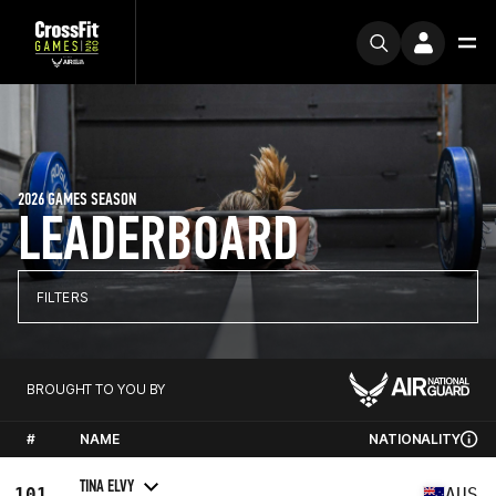
2026 GAMES SEASON
LEADERBOARD
FILTERS
BROUGHT TO YOU BY
#
NAME
NATIONALITY
TINA ELVY
101
AUS