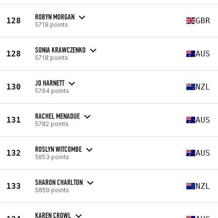
ROBYN MORGAN
128
GBR
5718 points
SONIA KRAWCZENKO
128
AUS
5718 points
JO HARNETT
130
NZL
5764 points
RACHEL MENADUE
131
AUS
5782 points
ROSLYN WITCOMBE
132
AUS
5853 points
SHARON CHARLTON
133
NZL
5859 points
KAREN CROWL