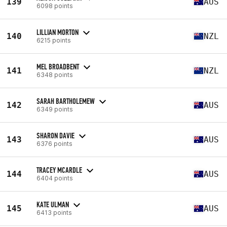
139
AUS
6098 points
LILLIAN MORTON
140
NZL
6215 points
MEL BROADBENT
141
NZL
6348 points
SARAH BARTHOLEMEW
142
AUS
6349 points
SHARON DAVIE
143
AUS
6376 points
TRACEY MCARDLE
144
AUS
6404 points
KATE ULMAN
145
AUS
6413 points