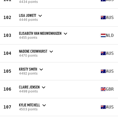
4434 points
LISA JOWETT
102
AUS
4446 points
ELISABETH VAN NIEUWENHUIZEN
103
NLD
4455 points
NADENE CROWHURST
104
AUS
4470 points
KRISTY SMITH
105
AUS
4492 points
CLAIRE JENSEN
106
GBR
4498 points
KYLIE MITCHELL
107
AUS
4503 points