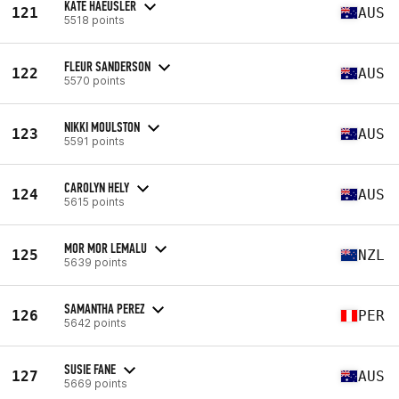
KATE HAEUSLER
121
AUS
5518 points
FLEUR SANDERSON
122
AUS
5570 points
NIKKI MOULSTON
123
AUS
5591 points
CAROLYN HELY
124
AUS
5615 points
MOR MOR LEMALU
125
NZL
5639 points
SAMANTHA PEREZ
126
PER
5642 points
SUSIE FANE
127
AUS
5669 points