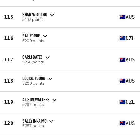
SHARYN KOCHO
115
AUS
5167 points
SAL FORDE
116
NZL
5209 points
CARLI BATES
117
AUS
5250 points
LOUISE YOUNG
118
AUS
5266 points
ALISON WALTERS
119
NZL
5292 points
SALLY INNAIMO
120
AUS
5357 points