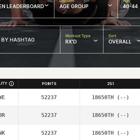
w
Division
Age
EN LEADERBOARD
AGE GROUP
40-44
Workout Type
Sort
RX'D
OVERALL
LITY
POINTS
25.1
WE
52237
18650TH
(--)
BR
52237
18650TH
(--)
NK
52237
18650TH
(--)