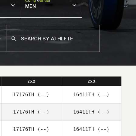
Comp Gender
MEN
25.2
25.3
17176TH
(--)
16411TH
(--)
17176TH
(--)
16411TH
(--)
17176TH
(--)
16411TH
(--)