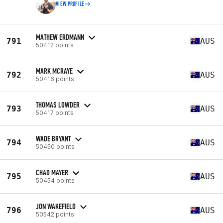
VIEW PROFILE
MATHEW ERDMANN
791
AUS
50412 points
MARK MCRAYE
792
AUS
50416 points
THOMAS LOWDER
793
AUS
50417 points
WADE BRYANT
794
AUS
50450 points
CHAD MAYER
795
AUS
50454 points
JON WAKEFIELD
796
AUS
50542 points