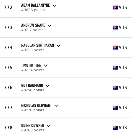
ADAM BALLANTYNE
772
AUS
49686 points
ANDREW SNAPE
773
AUS
49717 points
NAGULAN SIRITHARAN
774
AUS
49730 points
TIMOTHY FINN
775
AUS
49734 points
GUY BAUMANN
776
AUS
49756 points
NICHOLAS OLIPHANT
777
AUS
49778 points
QUINN COWPER
778
AUS
49783 points