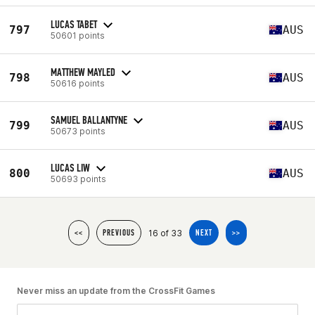
LUCAS TABET
797
AUS
50601 points
MATTHEW MAYLED
798
AUS
50616 points
SAMUEL BALLANTYNE
799
AUS
50673 points
LUCAS LIW
800
AUS
50693 points
16 of 33
<<
PREVIOUS
NEXT
>>
Never miss an update from the CrossFit Games