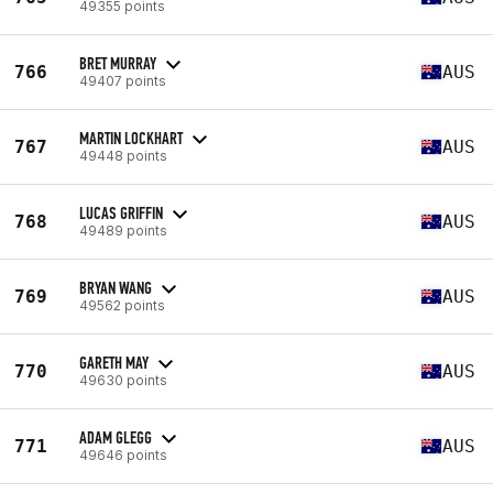
49355 points
BRET MURRAY
766
AUS
49407 points
MARTIN LOCKHART
767
AUS
49448 points
LUCAS GRIFFIN
768
AUS
49489 points
BRYAN WANG
769
AUS
49562 points
GARETH MAY
770
AUS
49630 points
ADAM GLEGG
771
AUS
49646 points