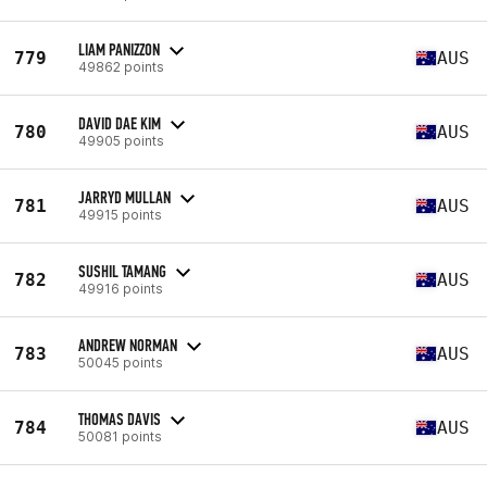
LIAM PANIZZON
779
AUS
49862 points
DAVID DAE KIM
780
AUS
49905 points
JARRYD MULLAN
781
AUS
49915 points
SUSHIL TAMANG
782
AUS
49916 points
ANDREW NORMAN
783
AUS
50045 points
THOMAS DAVIS
784
AUS
50081 points