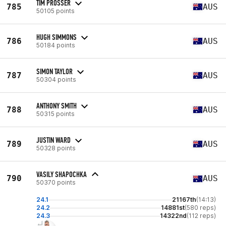
TIM PROSSER
785
AUS
50105 points
HUGH SIMMONS
786
AUS
50184 points
SIMON TAYLOR
787
AUS
50304 points
ANTHONY SMITH
788
AUS
50315 points
JUSTIN WARD
789
AUS
50328 points
VASILY SHAPOCHKA
790
AUS
50370 points
24.1
21167th
(14:13)
24.2
14881st
(580 reps)
24.3
14322nd
(112 reps)