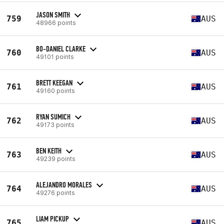
JASON SMITH
759
AUS
48966 points
BO-DANIEL CLARKE
760
AUS
49101 points
BRETT KEEGAN
761
AUS
49160 points
RYAN SUMICH
762
AUS
49173 points
BEN KEITH
763
AUS
49239 points
ALEJANDRO MORALES
764
AUS
49276 points
LIAM PICKUP
765
AUS