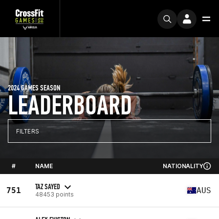
2024 GAMES SEASON
LEADERBOARD
FILTERS
#
NAME
NATIONALITY
TAZ SAYED
751
AUS
48453 points