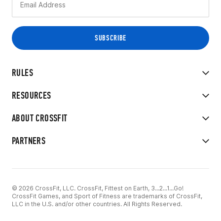
RULES
RESOURCES
ABOUT CROSSFIT
PARTNERS
© 2026 CrossFit, LLC. CrossFit, Fittest on Earth, 3...2...1...Go!
CrossFit Games, and Sport of Fitness are trademarks of CrossFit,
LLC in the U.S. and/or other countries. All Rights Reserved.