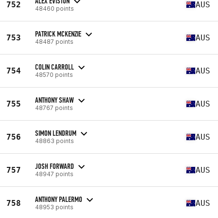
ALEX EVISTON
752
AUS
48460 points
PATRICK MCKENZIE
753
AUS
48487 points
COLIN CARROLL
754
AUS
48570 points
ANTHONY SHAW
755
AUS
48767 points
SIMON LENDRUM
756
AUS
48863 points
JOSH FORWARD
757
AUS
48947 points
ANTHONY PALERMO
758
AUS
48953 points