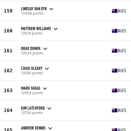
LINDSAY VAN DYK
159
AUS
12468 points
MATTHEW WILLIAMS
160
AUS
12518 points
BRAD DOMEK
161
AUS
12534 points
CRAIG OLEARY
162
AUS
12595 points
MARK FARAG
163
AUS
12656 points
KIM LATCHFORD
164
AUS
12726 points
ANDREW DENNIS
165
AUS