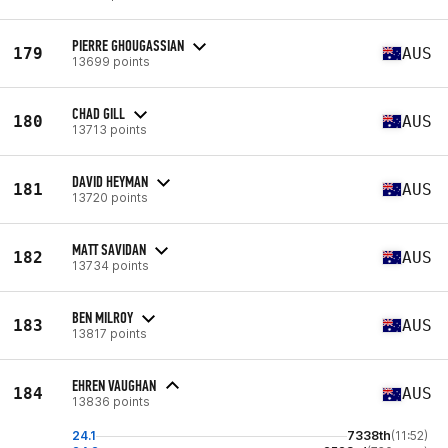
PIERRE GHOUGASSIAN
179
AUS
13699 points
CHAD GILL
180
AUS
13713 points
DAVID HEYMAN
181
AUS
13720 points
MATT SAVIDAN
182
AUS
13734 points
BEN MILROY
183
AUS
13817 points
EHREN VAUGHAN
184
AUS
13836 points
24.1
7338th
(11:52)