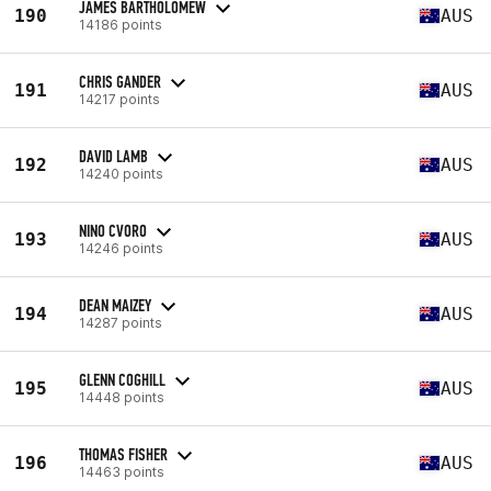
JAMES BARTHOLOMEW
190
AUS
14186 points
CHRIS GANDER
191
AUS
14217 points
DAVID LAMB
192
AUS
14240 points
NINO CVORO
193
AUS
14246 points
DEAN MAIZEY
194
AUS
14287 points
GLENN COGHILL
195
AUS
14448 points
THOMAS FISHER
196
AUS
14463 points