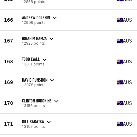
12858 points
ANDREW DOLPHIN
166
AUS
12906 points
IBRAHIM HAMZA
167
AUS
12925 points
TODD LYALL
168
AUS
13011 points
DAVID PUNSHON
169
AUS
13078 points
CLINTON HODGKINS
170
AUS
13156 points
BILL SABATKA
171
AUS
13197 points