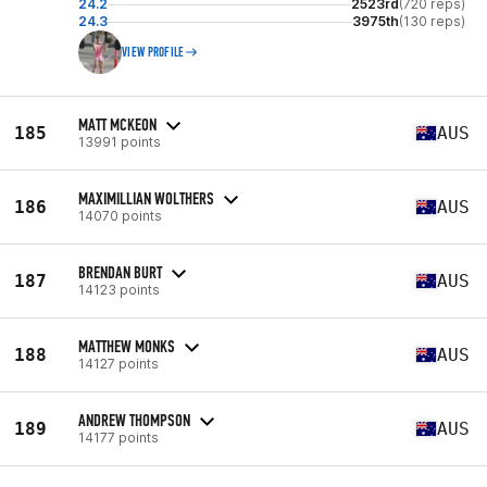
24.2
2523rd
(720 reps)
24.3
3975th
(130 reps)
VIEW PROFILE
MATT MCKEON
185
AUS
13991 points
MAXIMILLIAN WOLTHERS
186
AUS
14070 points
BRENDAN BURT
187
AUS
14123 points
MATTHEW MONKS
188
AUS
14127 points
ANDREW THOMPSON
189
AUS
14177 points