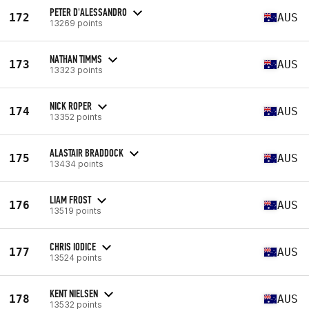
PETER D'ALESSANDRO
172
AUS
13269 points
NATHAN TIMMS
173
AUS
13323 points
NICK ROPER
174
AUS
13352 points
ALASTAIR BRADDOCK
175
AUS
13434 points
LIAM FROST
176
AUS
13519 points
CHRIS IODICE
177
AUS
13524 points
KENT NIELSEN
178
AUS
13532 points