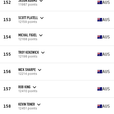
JASON ADAMS
152
AUS
11987 points
SCOTT PLATELL
153
AUS
12159 points
MICHAL FIGIEL
154
AUS
12168 points
TROY KEKEWICK
155
AUS
12198 points
NICK SHARPE
156
AUS
12214 points
ROB KING
157
AUS
12410 points
KEVIN TONER
158
AUS
12451 points