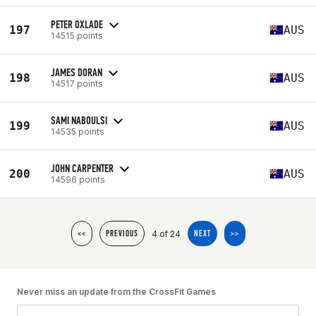
PETER OXLADE
197
AUS
14515 points
JAMES DORAN
198
AUS
14517 points
SAMI NABOULSI
199
AUS
14535 points
JOHN CARPENTER
200
AUS
14596 points
4 of 24
<<
PREVIOUS
NEXT
>>
Never miss an update from the CrossFit Games