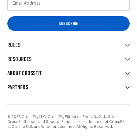
RULES
RESOURCES
ABOUT CROSSFIT
PARTNERS
© 2026 CrossFit, LLC. CrossFit, Fittest on Earth, 3...2...1...Go!
CrossFit Games, and Sport of Fitness are trademarks of CrossFit,
LLC in the U.S. and/or other countries. All Rights Reserved.