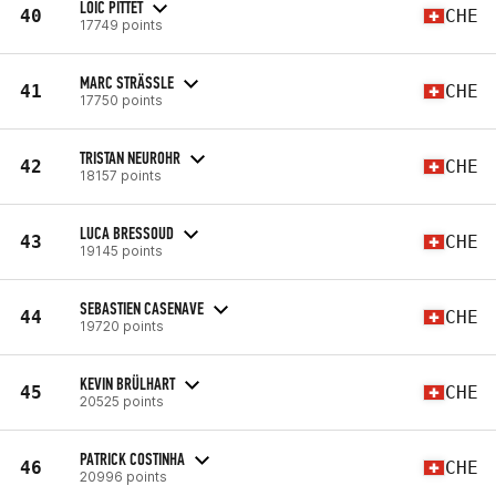
LOÏC PITTET
40
CHE
17749 points
MARC STRÄSSLE
41
CHE
17750 points
TRISTAN NEUROHR
42
CHE
18157 points
LUCA BRESSOUD
43
CHE
19145 points
SEBASTIEN CASENAVE
44
CHE
19720 points
KEVIN BRÜLHART
45
CHE
20525 points
PATRICK COSTINHA
46
CHE
20996 points