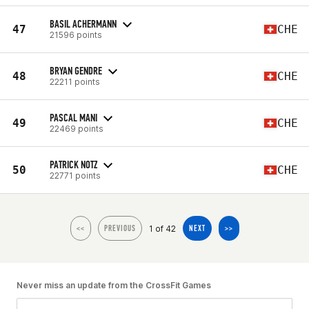
BASIL ACHERMANN
47
CHE
21596 points
BRYAN GENDRE
48
CHE
22211 points
PASCAL MANI
49
CHE
22469 points
PATRICK NOTZ
50
CHE
22771 points
1 of 42
<<
PREVIOUS
NEXT
>>
Never miss an update from the CrossFit Games