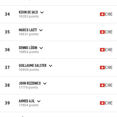
KEVIN DE IACO
34
CHE
16353 points
MARCO LAETT
35
CHE
16631 points
DENNIS LÜDIN
36
CHE
16854 points
GUILLAUME GALSTER
37
CHE
16909 points
JOHN REZZONICO
38
CHE
17179 points
AHMED AJIL
39
CHE
17654 points