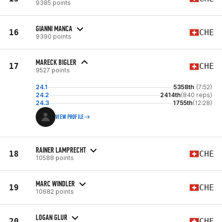
9385 points
GIANNI MANCA
16
CHE
9390 points
MARECK BIGLER
17
CHE
9527 points
24.1
5358th
(7:52)
24.2
2414th
(840 reps)
24.3
1755th
(12:28)
VIEW PROFILE
RAINER LAMPRECHT
18
CHE
10588 points
MARC WINDLER
19
CHE
10682 points
LOGAN GLUR
20
CHE