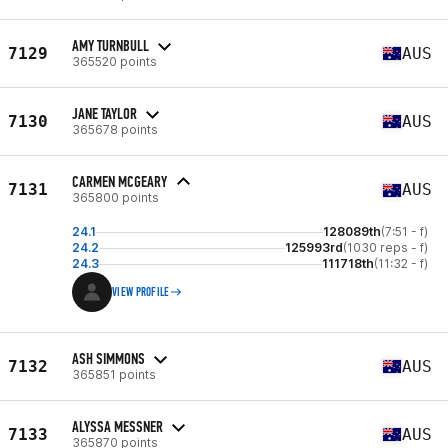
AMY TURNBULL
7129
AUS
365520 points
JANE TAYLOR
7130
AUS
365678 points
CARMEN MCGEARY
7131
AUS
365800 points
24.1
128089th
(7:51 - f)
24.2
125993rd
(1030 reps - f)
24.3
111718th
(11:32 - f)
VIEW PROFILE
ASH SIMMONS
7132
AUS
365851 points
ALYSSA MESSNER
7133
AUS
365870 points