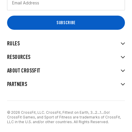
RULES
RESOURCES
ABOUT CROSSFIT
PARTNERS
© 2026 CrossFit, LLC. CrossFit, Fittest on Earth, 3...2...1...Go!
CrossFit Games, and Sport of Fitness are trademarks of CrossFit,
LLC in the U.S. and/or other countries. All Rights Reserved.