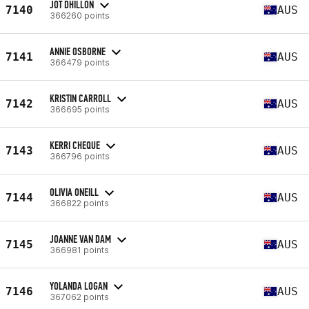
JOT DHILLON
7140
AUS
366260 points
ANNIE OSBORNE
7141
AUS
366479 points
KRISTIN CARROLL
7142
AUS
366695 points
KERRI CHEQUE
7143
AUS
366796 points
OLIVIA ONEILL
7144
AUS
366822 points
JOANNE VAN DAM
7145
AUS
366981 points
YOLANDA LOGAN
7146
AUS
367062 points