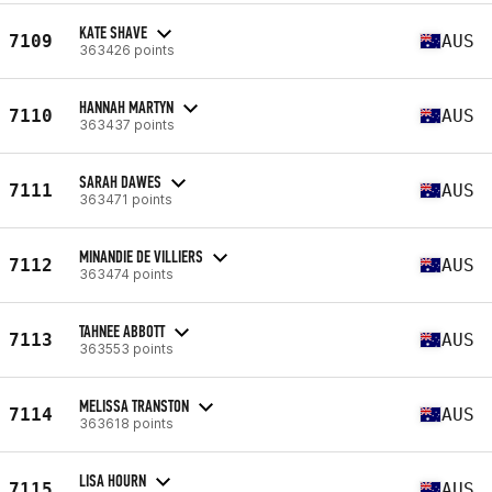
KATE SHAVE
7109
AUS
363426 points
HANNAH MARTYN
7110
AUS
363437 points
SARAH DAWES
7111
AUS
363471 points
MINANDIE DE VILLIERS
7112
AUS
363474 points
TAHNEE ABBOTT
7113
AUS
363553 points
MELISSA TRANSTON
7114
AUS
363618 points
LISA HOURN
7115
AUS