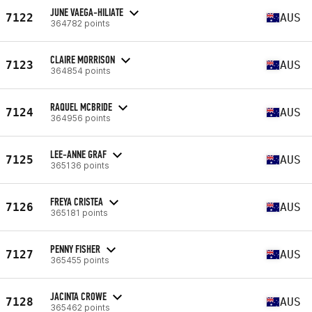
JUNE VAEGA-HILIATE
7122
AUS
364782 points
CLAIRE MORRISON
7123
AUS
364854 points
RAQUEL MCBRIDE
7124
AUS
364956 points
LEE-ANNE GRAF
7125
AUS
365136 points
FREYA CRISTEA
7126
AUS
365181 points
PENNY FISHER
7127
AUS
365455 points
JACINTA CROWE
7128
AUS
365462 points