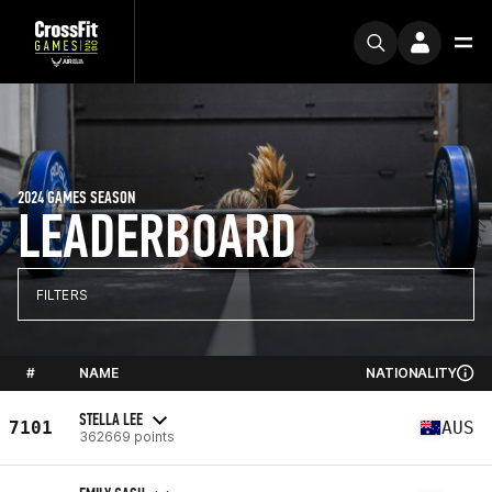
2024 GAMES SEASON
LEADERBOARD
FILTERS
#
NAME
NATIONALITY
STELLA LEE
7101
AUS
362669 points