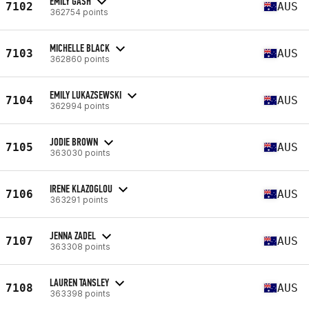
EMILY GASH
7102
AUS
362754 points
MICHELLE BLACK
7103
AUS
362860 points
EMILY LUKAZSEWSKI
7104
AUS
362994 points
JODIE BROWN
7105
AUS
363030 points
IRENE KLAZOGLOU
7106
AUS
363291 points
JENNA ZADEL
7107
AUS
363308 points
LAUREN TANSLEY
7108
AUS
363398 points