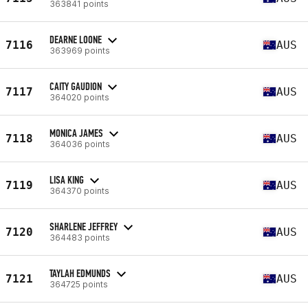
363841 points
DEARNE LOONE
7116
AUS
363969 points
CAITY GAUDION
7117
AUS
364020 points
MONICA JAMES
7118
AUS
364036 points
LISA KING
7119
AUS
364370 points
SHARLENE JEFFREY
7120
AUS
364483 points
TAYLAH EDMUNDS
7121
AUS
364725 points