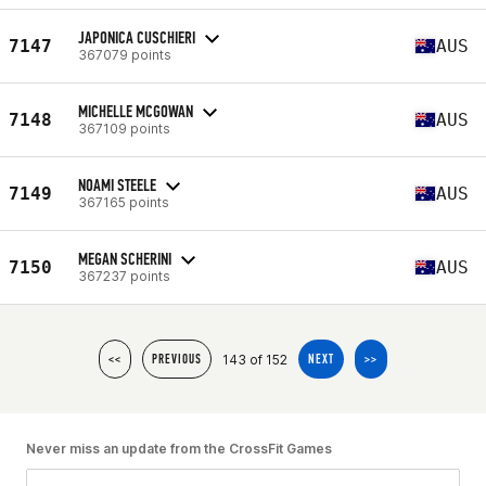
JAPONICA CUSCHIERI
7147
AUS
367079 points
MICHELLE MCGOWAN
7148
AUS
367109 points
NOAMI STEELE
7149
AUS
367165 points
MEGAN SCHERINI
7150
AUS
367237 points
143 of 152
<<
PREVIOUS
NEXT
>>
Never miss an update from the CrossFit Games