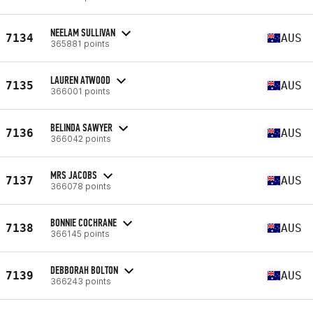
NEELAM SULLIVAN
7134
AUS
365881 points
LAUREN ATWOOD
7135
AUS
366001 points
BELINDA SAWYER
7136
AUS
366042 points
MRS JACOBS
7137
AUS
366078 points
BONNIE COCHRANE
7138
AUS
366145 points
DEBBORAH BOLTON
7139
AUS
366243 points