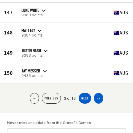
LUKE WHITE
147
AUS
9360 points
MATT ELY
148
AUS
9384 points
JUSTIN NASH
149
AUS
9393 points
JAY MESSER
150
AUS
9436 points
3 of 16
<<
PREVIOUS
NEXT
>>
Never miss an update from the CrossFit Games