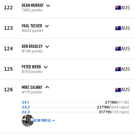
DEAN MURRAY
122
AUS
7955 points
PAUL TUCKER
123
AUS
8004 points
BEN BRADLEY
124
AUS
8136 points
PETER WEBB
125
AUS
8154 points
MIKE SALWAY
126
AUS
8175 points
24.1
2719th
(11:35)
24.2
2279th
(644 reps)
24.3
3177th
(116 reps)
VIEW PROFILE