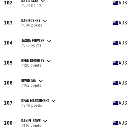
DAVID ISSA
102
AUS
7054 points
DAN RUSHBY
103
AUS
7060 points
JASON FOWLER
104
AUS
7075 points
BENN KEIGHLEY
105
AUS
7120 points
IRWIN TAN
106
AUS
7192 points
DEAN MARCHMENT
107
AUS
7346 points
DANIEL BOVE
108
AUS
7416 points