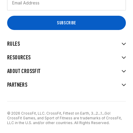
RULES
RESOURCES
ABOUT CROSSFIT
PARTNERS
© 2026 CrossFit, LLC. CrossFit, Fittest on Earth, 3...2...1...Go!
CrossFit Games, and Sport of Fitness are trademarks of CrossFit,
LLC in the U.S. and/or other countries. All Rights Reserved.