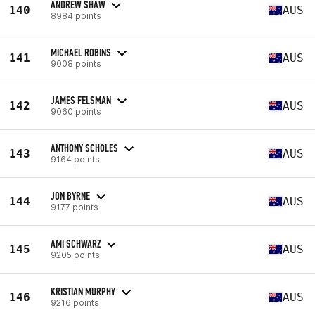
ANDREW SHAW
140
AUS
8984 points
MICHAEL ROBINS
141
AUS
9008 points
JAMES FELSMAN
142
AUS
9060 points
ANTHONY SCHOLES
143
AUS
9164 points
JON BYRNE
144
AUS
9177 points
AMI SCHWARZ
145
AUS
9205 points
KRISTIAN MURPHY
146
AUS
9216 points