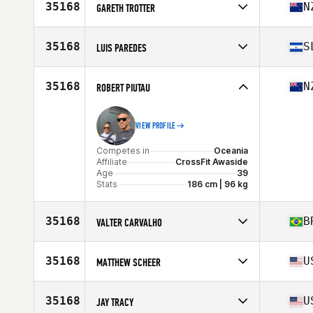
Affiliate
CrossFit Solid Gold
35168
N
GARETH TROTTER
Age
36
Competes in
Oceania
Affiliate
CrossFit ECF
35168
S
LUIS PAREDES
Age
37
Competes in
North America East
Age
39
35168
N
ROBERT PIUTAU
Stats
162 cm | 158 lb
VIEW PROFILE
Competes in
Oceania
Affiliate
CrossFit Awaside
Age
39
Stats
186 cm | 96 kg
35168
B
VALTER CARVALHO
Competes in
South America
Affiliate
CrossFit Carcará
35168
U
MATTHEW SCHEER
Age
38
Competes in
North America East
Affiliate
CrossFit Dig Deep
35168
U
JAY TRACY
Age
38