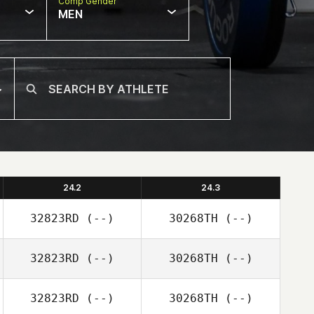
Comp Gender
MEN
24.2
24.3
32823RD
(--)
30268TH
(--)
32823RD
(--)
30268TH
(--)
32823RD
(--)
30268TH
(--)