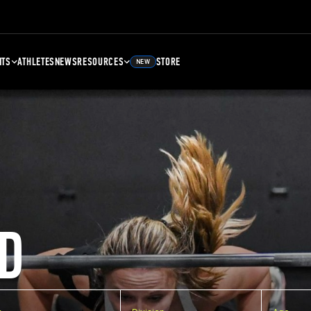
NTS
ATHLETES
NEWS
RESOURCES
STORE
NEW
D