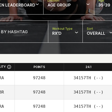
w
Division
Age
EN LEADERBOARD
AGE GROUP
35-39
Workout Type
Sort
RX'D
OVERALL
LITY
POINTS
24.1
RA
97248
34157TH
(--)
BR
97248
34157TH
(--)
RA
97248
34157TH
(--)