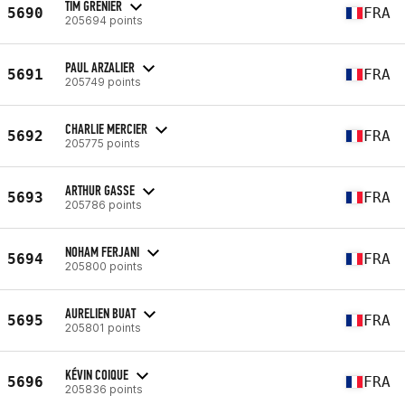
TIM GRENIER
5690
FRA
205694 points
PAUL ARZALIER
5691
FRA
205749 points
CHARLIE MERCIER
5692
FRA
205775 points
ARTHUR GASSE
5693
FRA
205786 points
NOHAM FERJANI
5694
FRA
205800 points
AURELIEN BUAT
5695
FRA
205801 points
KÉVIN COIQUE
5696
FRA
205836 points