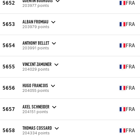
QUENTIN BOURGOIS
5652
FRA
203977 points
ALBAN FROMIAU
5653
FRA
203979 points
ANTHONY BELLET
5654
FRA
203991 points
VINCENT ZAMUNER
5655
FRA
204029 points
HUGO FRANCOIS
5656
FRA
204055 points
AXEL SCHNEIDER
5657
FRA
204151 points
THOMAS COSSARD
5658
FRA
204334 points