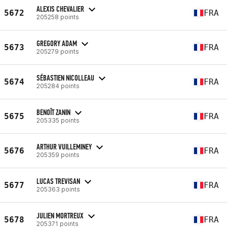
ALEXIS CHEVALIER
5672
FRA
205258 points
GREGORY ADAM
5673
FRA
205279 points
SÉBASTIEN NICOLLEAU
5674
FRA
205284 points
BENOÎT ZANIN
5675
FRA
205335 points
ARTHUR VUILLEMINEY
5676
FRA
205359 points
LUCAS TREVISAN
5677
FRA
205363 points
JULIEN MORTREUX
5678
FRA
205371 points