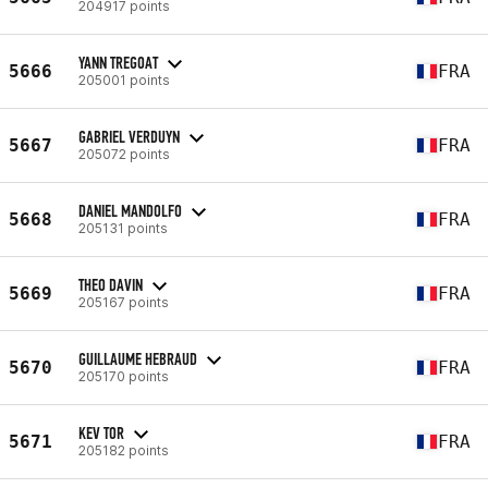
204917 points
YANN TREGOAT
5666
FRA
205001 points
GABRIEL VERDUYN
5667
FRA
205072 points
DANIEL MANDOLFO
5668
FRA
205131 points
THEO DAVIN
5669
FRA
205167 points
GUILLAUME HEBRAUD
5670
FRA
205170 points
KEV TOR
5671
FRA
205182 points