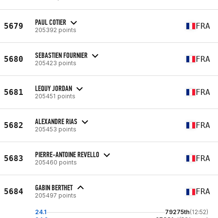
PAUL COTIER
5679
FRA
205392 points
SEBASTIEN FOURNIER
5680
FRA
205423 points
LEQUY JORDAN
5681
FRA
205451 points
ALEXANDRE RIAS
5682
FRA
205453 points
PIERRE-ANTOINE REVELLO
5683
FRA
205460 points
GABIN BERTHET
5684
FRA
205497 points
24.1
79275th
(12:52)