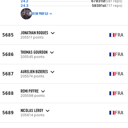
24.2
67831st
(581 reps)
24.3
58391st
(117 reps)
VIEW PROFILE
JONATHAN ROQUES
5685
FRA
205511 points
THOMAS GOURDON
5686
FRA
205545 points
AURELIEN BIZIERES
5687
FRA
205574 points
REMI PIFFRE
5688
FRA
205598 points
NICOLAS LEROY
5689
FRA
205614 points