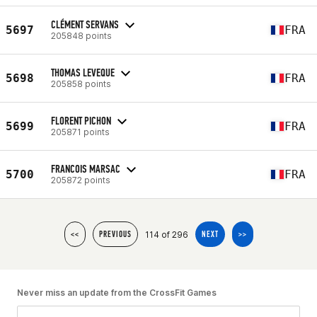
CLÉMENT SERVANS
5697
FRA
205848 points
THOMAS LEVEQUE
5698
FRA
205858 points
FLORENT PICHON
5699
FRA
205871 points
FRANCOIS MARSAC
5700
FRA
205872 points
114 of 296
<<
PREVIOUS
NEXT
>>
Never miss an update from the CrossFit Games