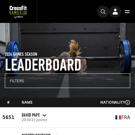
2024 GAMES SEASON
LEADERBOARD
FILTERS
#
NAME
NATIONALITY
DAVID PAPE
5651
FRA
203931 points