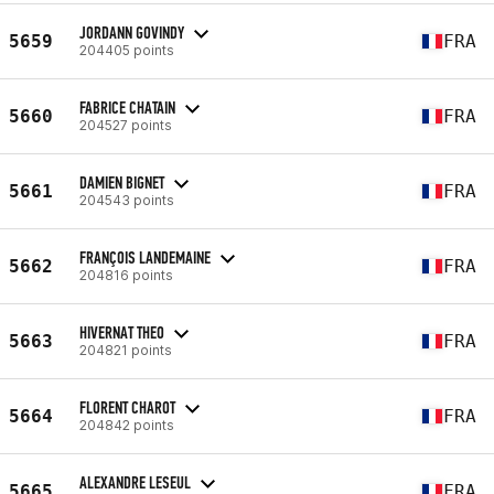
JORDANN GOVINDY
5659
FRA
204405 points
FABRICE CHATAIN
5660
FRA
204527 points
DAMIEN BIGNET
5661
FRA
204543 points
FRANÇOIS LANDEMAINE
5662
FRA
204816 points
HIVERNAT THEO
5663
FRA
204821 points
FLORENT CHAROT
5664
FRA
204842 points
ALEXANDRE LESEUL
5665
FRA