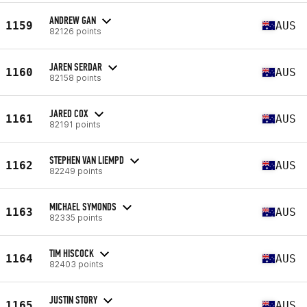
ANDREW GAN
1159
AUS
82126 points
JAREN SERDAR
1160
AUS
82158 points
JARED COX
1161
AUS
82191 points
STEPHEN VAN LIEMPD
1162
AUS
82249 points
MICHAEL SYMONDS
1163
AUS
82335 points
TIM HISCOCK
1164
AUS
82403 points
JUSTIN STORY
1165
AUS