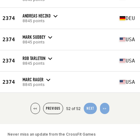
ANDREAS HECZKO
2374
DEU
8845 points
MARK SUDBEY
2374
USA
8845 points
ROB TARLETON
2374
USA
8845 points
MARC RAGER
2374
USA
8845 points
52 of 52
<<
PREVIOUS
NEXT
>>
Never miss an update from the CrossFit Games