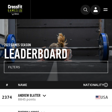
2023 GAMES SEASON
LEADERBOARD
FILTERS
#
NAME
NATIONALITY
ANDREW BLATTER
2374
USA
8845 points