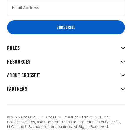
RULES
RESOURCES
ABOUT CROSSFIT
PARTNERS
© 2026 CrossFit, LLC. CrossFit, Fittest on Earth, 3...2...1...Go!
CrossFit Games, and Sport of Fitness are trademarks of CrossFit,
LLC in the U.S. and/or other countries. All Rights Reserved.