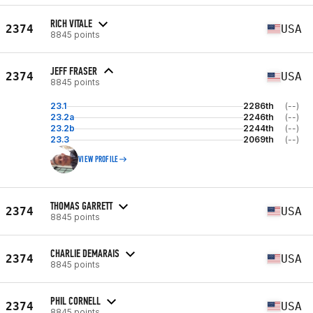
RICH VITALE
2374
USA
8845 points
JEFF FRASER
2374
USA
8845 points
23.1
2286th
(--)
23.2a
2246th
(--)
23.2b
2244th
(--)
23.3
2069th
(--)
VIEW PROFILE
THOMAS GARRETT
2374
USA
8845 points
CHARLIE DEMARAIS
2374
USA
8845 points
PHIL CORNELL
2374
USA
8845 points