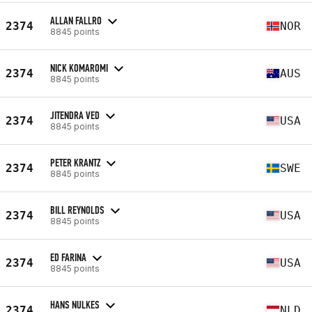
ALLAN FALLRO
2374
NOR
8845 points
NICK KOMAROMI
2374
AUS
8845 points
JITENDRA VED
2374
USA
8845 points
PETER KRANTZ
2374
SWE
8845 points
BILL REYNOLDS
2374
USA
8845 points
ED FARINA
2374
USA
8845 points
HANS NULKES
2374
NLD