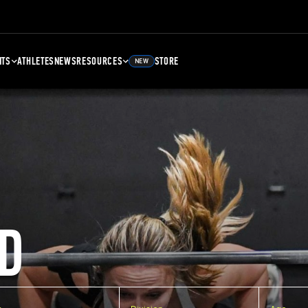
NTS
ATHLETES
NEWS
RESOURCES
STORE
NEW
D