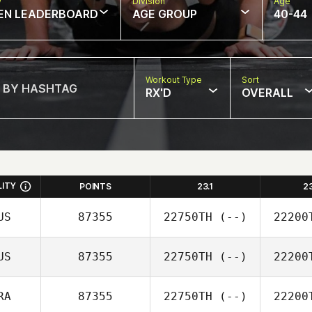
w
Division
Age
EN LEADERBOARD
AGE GROUP
40-44
Workout Type
Sort
RX'D
OVERALL
LITY
POINTS
23.1
2
US
87355
22750TH
(--)
22200
US
87355
22750TH
(--)
22200
RA
87355
22750TH
(--)
22200