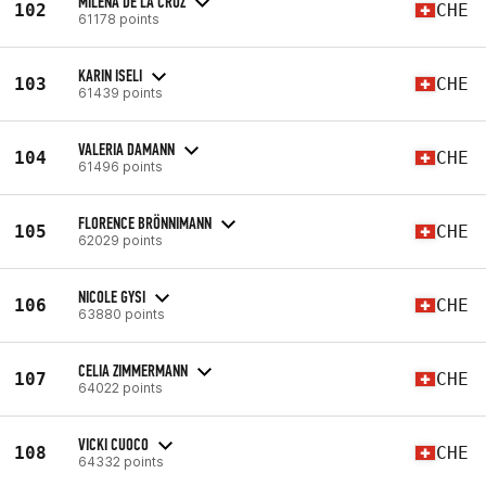
MILENA DE LA CRUZ
102
CHE
61178 points
KARIN ISELI
103
CHE
61439 points
VALERIA DAMANN
104
CHE
61496 points
FLORENCE BRÖNNIMANN
105
CHE
62029 points
NICOLE GYSI
106
CHE
63880 points
CELIA ZIMMERMANN
107
CHE
64022 points
VICKI CUOCO
108
CHE
64332 points