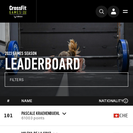
2023 GAMES SEASON
LEADERBOARD
FILTERS
#
NAME
NATIONALITY
PASCALE KRAEHENBUEHL
101
CHE
61003 points