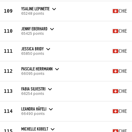
YSALINE LEPINETTE
109
CHE
65248 points
JENNY EBERHARD
110
CHE
65425 points
JESSICA BRIDY
111
CHE
65850 points
PASCALE HERRMANN
112
CHE
66095 points
FABIA SILVESTRI
113
CHE
66254 points
LEANDRA HÄFELI
114
CHE
66490 points
MICHELLE KOBELT
115
CHE