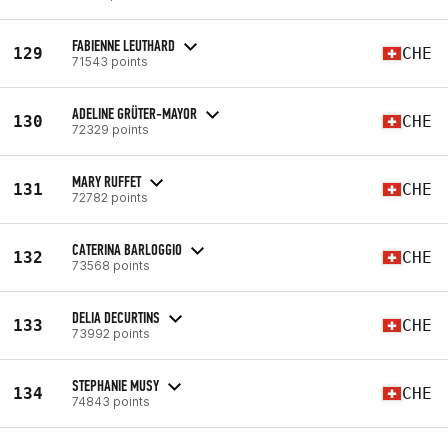
FABIENNE LEUTHARD
129
CHE
71543 points
ADELINE GRÜTER-MAYOR
130
CHE
72329 points
MARY RUFFET
131
CHE
72782 points
CATERINA BARLOGGIO
132
CHE
73568 points
DELIA DECURTINS
133
CHE
73992 points
STEPHANIE MUSY
134
CHE
74843 points