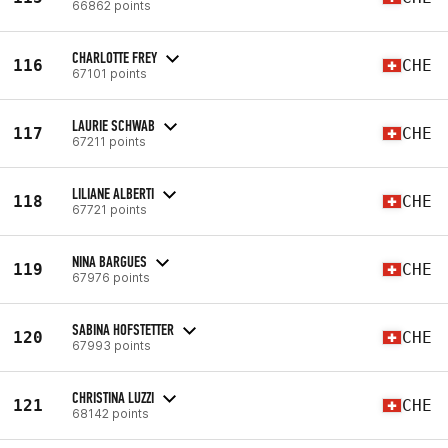
66862 points
CHARLOTTE FREY
116
CHE
67101 points
LAURIE SCHWAB
117
CHE
67211 points
LILIANE ALBERTI
118
CHE
67721 points
NINA BARGUES
119
CHE
67976 points
SABINA HOFSTETTER
120
CHE
67993 points
CHRISTINA LUZZI
121
CHE
68142 points