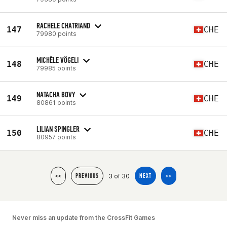
RACHELE CHATRIAND
147
CHE
79980 points
MICHÈLE VÖGELI
148
CHE
79985 points
NATACHA BOVY
149
CHE
80861 points
LILIAN SPINGLER
150
CHE
80957 points
3 of 30
<<
PREVIOUS
NEXT
>>
Never miss an update from the CrossFit Games