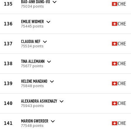
BAO-ANH DANG-VU
135
CHE
75034 points
EMILIE WIDMER
136
CHE
75445 points
CLAUDIA NEF
137
CHE
75534 points
TINA ALLEMANN
138
CHE
75677 points
HELENE MANZANO
139
CHE
75848 points
ALEXANDRA ASHKENAZY
140
CHE
75943 points
MARION GWERDER
141
CHE
77548 points