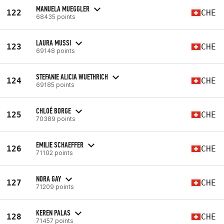
MANUELA MUEGGLER
122
CHE
68435 points
LAURA MUSSI
123
CHE
69148 points
STEFANIE ALICIA WUETHRICH
124
CHE
69185 points
CHLOÉ BORGE
125
CHE
70389 points
EMILIE SCHAEFFER
126
CHE
71102 points
NORA GAY
127
CHE
71209 points
KEREN PALAS
128
CHE
71457 points