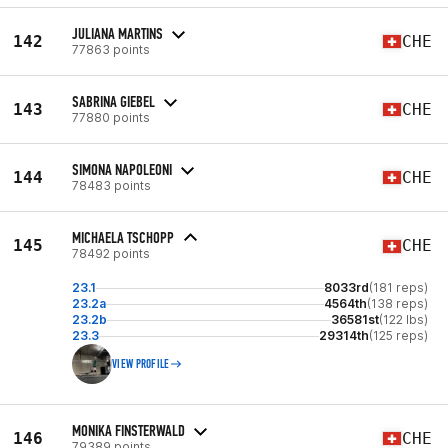
JULIANA MARTINS
142
CHE
77863 points
SABRINA GIEBEL
143
CHE
77880 points
SIMONA NAPOLEONI
144
CHE
78483 points
MICHAELA TSCHOPP
145
CHE
78492 points
23.1
8033rd
(181 reps)
23.2a
4564th
(138 reps)
23.2b
36581st
(122 lbs)
23.3
29314th
(125 reps)
VIEW PROFILE
MONIKA FINSTERWALD
146
CHE
79389 points