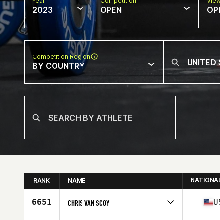
Year
Competition
Vie
2023
OPEN
OP
Competition Region
BY COUNTRY
NATIONA
RANK
NAME
6651
U
CHRIS VAN SCOY
Competes in
North America East