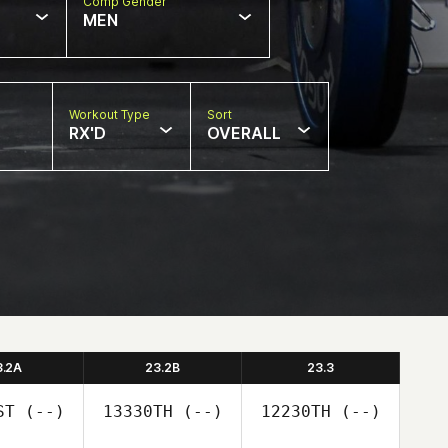
Comp Gender
MEN
Workout Type
Sort
RX'D
OVERALL
3.2A
23.2B
23.3
ST
(--)
13330TH
(--)
12230TH
(--)