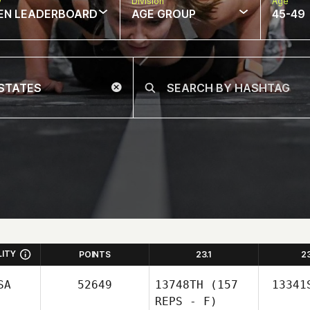
w
Division
Age
EN LEADERBOARD
AGE GROUP
45-49
LITY
POINTS
23.1
2
SA
52649
13748TH
(157
13341
REPS - F)