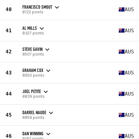
FRANCISCO SMOUT
40
AUS
8122 points
AL MILLS
41
AUS
8327 points
STEVE GAVIN
42
AUS
8507 points
GRAHAM COX
43
AUS
8650 points
JOEL PETITE
44
AUS
8839 points
DARREL NAUDE
45
AUS
8859 points
DAN WINNING
46
AUS
9167 points