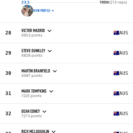
23.3
195th
(213 reps)
VIEW PROFILE
VICTOR MADRID
28
AUS
6653 points
STEVE DUNKLEY
29
AUS
6828 points
MARTIN BRANFIELD
30
AUS
6987 points
MARK TOMPKINS
31
AUS
7225 points
DEAN EDNEY
32
AUS
7273 points
RICH MCLOUGHLIN