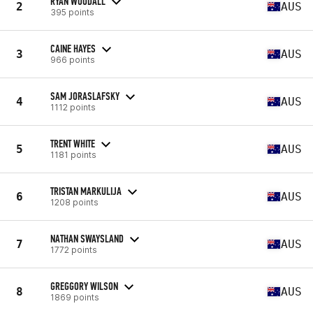
RYAN WOODALL
2
AUS
395 points
CAINE HAYES
3
AUS
966 points
SAM JORASLAFSKY
4
AUS
1112 points
TRENT WHITE
5
AUS
1181 points
TRISTAN MARKULIJA
6
AUS
1208 points
NATHAN SWAYSLAND
7
AUS
1772 points
GREGGORY WILSON
8
AUS
1869 points