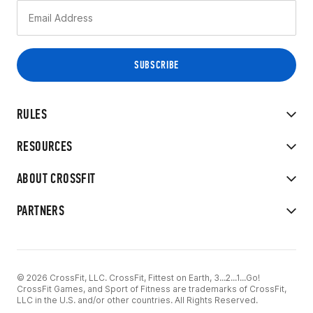
RULES
RESOURCES
ABOUT CROSSFIT
PARTNERS
© 2026 CrossFit, LLC. CrossFit, Fittest on Earth, 3...2...1...Go!
CrossFit Games, and Sport of Fitness are trademarks of CrossFit,
LLC in the U.S. and/or other countries. All Rights Reserved.