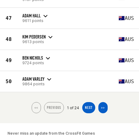
ADAM HALL
47
AUS
9611 points
KIM PEDERSEN
48
AUS
9613 points
BEN NICHOLS
49
AUS
9724 points
ADAM VARLEY
50
AUS
9864 points
1 of 24
<<
PREVIOUS
NEXT
>>
Never miss an update from the CrossFit Games