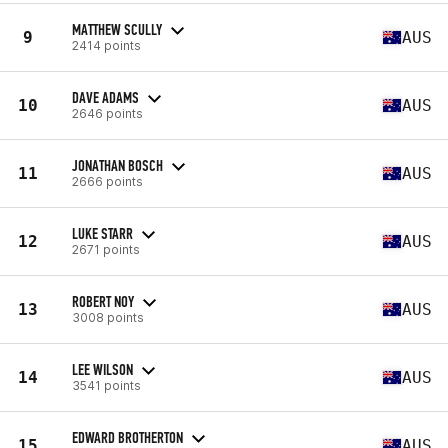
MATTHEW SCULLY
9
AUS
2414 points
DAVE ADAMS
10
AUS
2646 points
JONATHAN BOSCH
11
AUS
2666 points
LUKE STARR
12
AUS
2671 points
ROBERT NOY
13
AUS
3008 points
LEE WILSON
14
AUS
3541 points
EDWARD BROTHERTON
15
AUS