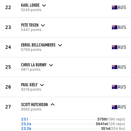
KARL LOHDE
22
AUS
5246 points
PETE TOSEN
23
AUS
5447 points
ERROL BELLCHAMBERS
24
AUS
5799 points
CHRIS LA BURNIY
25
AUS
5811 points
PAUL KIELY
26
AUS
6219 points
SCOTT HUTCHISON
27
AUS
6562 points
23.1
375th
(196 reps)
23.2a
5641st
(126 reps)
23.2b
351st
(254 lbs)