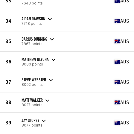
33
AUS
7643 points
AIDAN DAWSON
34
AUS
7718 points
DARIUS DUNNING
35
AUS
7867 points
MATTHEW BLYCHA
36
AUS
8000 points
STEVE WEBSTER
37
AUS
8002 points
MATT WALKER
38
AUS
8027 points
JAY STOREY
39
AUS
8077 points