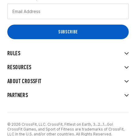
RULES
RESOURCES
ABOUT CROSSFIT
PARTNERS
© 2026 CrossFit, LLC. CrossFit, Fittest on Earth, 3...2...1...Go!
CrossFit Games, and Sport of Fitness are trademarks of CrossFit,
LLC in the U.S. and/or other countries. All Rights Reserved.