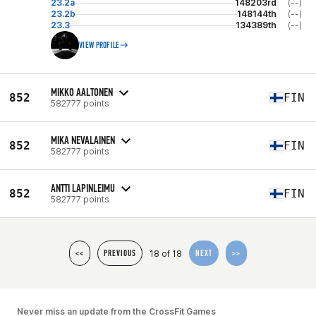
23.2a
148203rd
(--)
23.2b
148144th
(--)
23.3
134389th
(--)
VIEW PROFILE
MIKKO AALTONEN
852
FIN
582777 points
MIKA NEVALAINEN
852
FIN
582777 points
ANTTI LAPINLEIMU
852
FIN
582777 points
18 of 18
<<
PREVIOUS
NEXT
>>
Never miss an update from the CrossFit Games