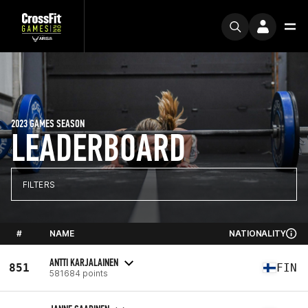
2023 GAMES SEASON
LEADERBOARD
FILTERS
#
NAME
NATIONALITY
ANTTI KARJALAINEN
851
FIN
581684 points