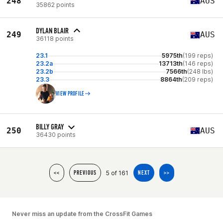
248
AUS
35862 points
DYLAN BLAIR
249
AUS
36118 points
23.1
5975th
(199 reps)
23.2a
13713th
(146 reps)
23.2b
7566th
(248 lbs)
23.3
8864th
(209 reps)
VIEW PROFILE
BILLY GRAY
250
AUS
36430 points
5 of 161
<<
PREVIOUS
NEXT
>>
Never miss an update from the CrossFit Games