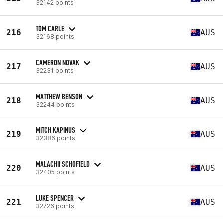
32142 points
TOM CARLE
216
AUS
32168 points
CAMERON NOVAK
217
AUS
32231 points
MATTHEW BENSON
218
AUS
32244 points
MITCH KAPINUS
219
AUS
32386 points
MALACHII SCHOFIELD
220
AUS
32405 points
LUKE SPENCER
221
AUS
32726 points