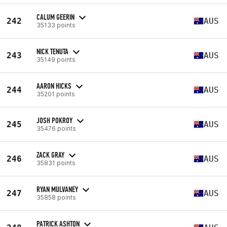
CALUM GEERIN
242
AUS
35133 points
NICK TENUTA
243
AUS
35149 points
AARON HICKS
244
AUS
35201 points
JOSH POKROY
245
AUS
35476 points
ZACK GRAY
246
AUS
35831 points
RYAN MULVANEY
247
AUS
35858 points
PATRICK ASHTON