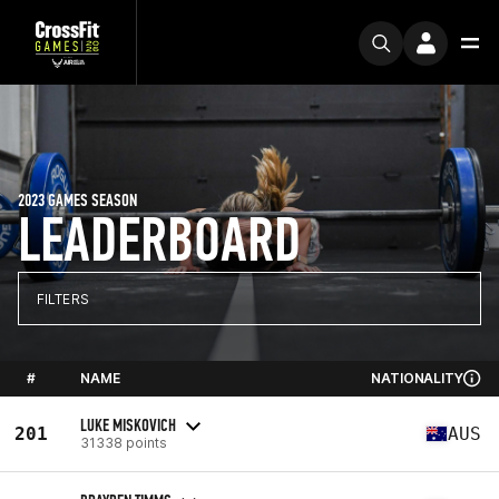
2023 GAMES SEASON
LEADERBOARD
FILTERS
#
NAME
NATIONALITY
LUKE MISKOVICH
201
AUS
31338 points