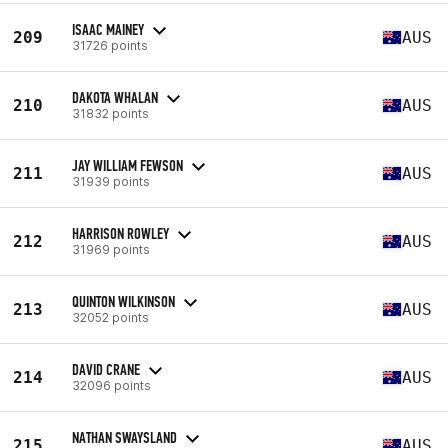
ISAAC MAINEY
209
AUS
31726 points
DAKOTA WHALAN
210
AUS
31832 points
JAY WILLIAM FEWSON
211
AUS
31939 points
HARRISON ROWLEY
212
AUS
31969 points
QUINTON WILKINSON
213
AUS
32052 points
DAVID CRANE
214
AUS
32096 points
NATHAN SWAYSLAND
215
AUS