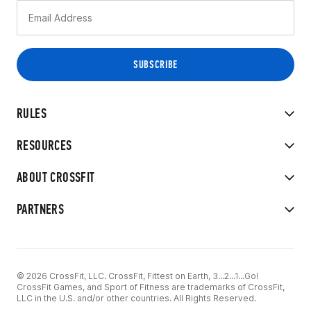
RULES
RESOURCES
ABOUT CROSSFIT
PARTNERS
© 2026 CrossFit, LLC. CrossFit, Fittest on Earth, 3...2...1...Go!
CrossFit Games, and Sport of Fitness are trademarks of CrossFit,
LLC in the U.S. and/or other countries. All Rights Reserved.