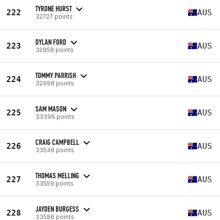
TYRONE HURST
222
AUS
32727 points
DYLAN FORD
223
AUS
32858 points
TOMMY PARRISH
224
AUS
32998 points
SAM MASON
225
AUS
33396 points
CRAIG CAMPBELL
226
AUS
33548 points
THOMAS MELLING
227
AUS
33559 points
JAYDEN BURGESS
228
AUS
33586 points