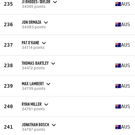
JI RHODES-TAYLOR
235
AUS
34065 points
JON ORMAZA
236
AUS
34083 points
PAT O'KANE
237
AUS
34114 points
THOMAS BARTLEY
238
AUS
34412 points
MAX LAMBERT
239
AUS
34709 points
RYAN MILLER
240
AUS
34761 points
JONATHAN BOSCH
241
AUS
34797 points