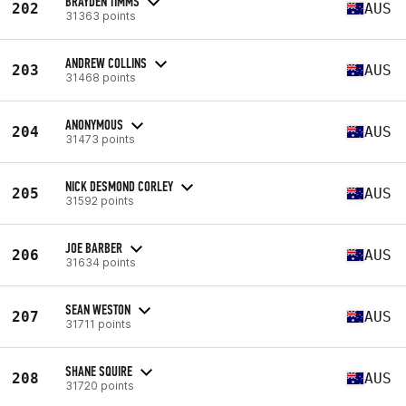
BRAYDEN TIMMS
202
AUS
31363 points
ANDREW COLLINS
203
AUS
31468 points
ANONYMOUS
204
AUS
31473 points
NICK DESMOND CORLEY
205
AUS
31592 points
JOE BARBER
206
AUS
31634 points
SEAN WESTON
207
AUS
31711 points
SHANE SQUIRE
208
AUS
31720 points