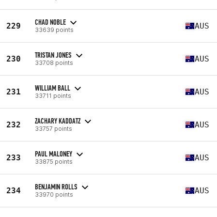
CHAD NOBLE
229
AUS
33639 points
TRISTAN JONES
230
AUS
33708 points
WILLIAM BALL
231
AUS
33711 points
ZACHARY KADDATZ
232
AUS
33757 points
PAUL MALONEY
233
AUS
33875 points
BENJAMIN ROLLS
234
AUS
33970 points