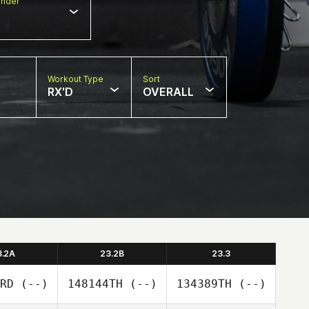
nder
Workout Type
Sort
RX'D
OVERALL
3.2A
23.2B
23.3
RD
(--)
148144TH
(--)
134389TH
(--)