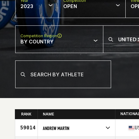
Year
Competition
Vie
2023
OPEN
OP
Competition Region
BY COUNTRY
NATIONA
RANK
NAME
59014
U
ANDREW MARTIN
Competes in
North America West