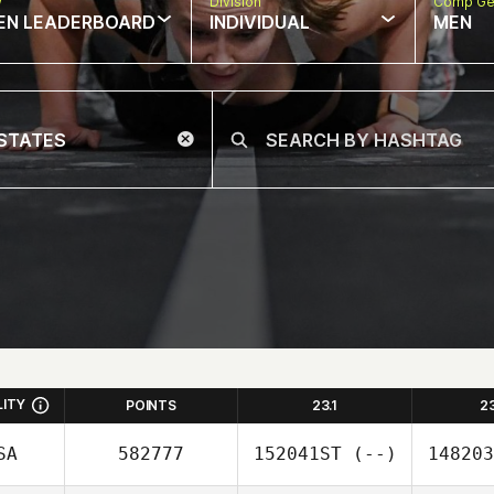
w
Division
Comp Ge
EN LEADERBOARD
INDIVIDUAL
MEN
LITY
POINTS
23.1
2
SA
582777
152041ST
(--)
148203